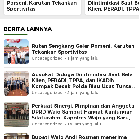
Porseni, Karutan Tekankan
Diintimidasi Saat B
Sportivitas
Klien, PERADI, TPPA
IKADIN Kompak De
Polda Riau Usut Tu
Dugaan Premanism
BERITA LAINNYA
Rutan Sengkang Gelar Porseni, Karutan
Tekankan Sportivitas
Uncategorized
1 jam yang lalu
Advokat Diduga Diintimidasi Saat Bela
Klien, PERADI, TPPA, dan IKADIN
Kompak Desak Polda Riau Usut Tuntas
Dugaan Premanisme
Uncategorized
5 jam yang lalu
Perkuat Sinergi, Pimpinan dan Anggota
DPRD Wajo Sambut Hangat Kunjungan
Silaturahmi Kapolres Wajo yang Baru,
Uncategorized
14 jam yang lalu
Bupati Wajo Andi Rosman menerima