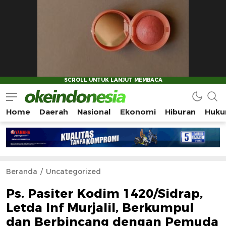
Home
Daerah
Nasional
Ekonomi
Hiburan
Huku
Okeindonesia.Online
Mengonlinekan Indonesia Secara Utuh
Beranda
Uncategorized
Ps. Pasiter Kodim 1420/Sidrap,
Letda Inf Murjalil, Berkumpul
dan Berbincang dengan Pemuda