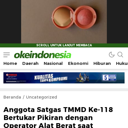
Home
Daerah
Nasional
Ekonomi
Hiburan
Huku
Okeindonesia.Online
Mengonlinekan Indonesia Secara Utuh
Beranda
Uncategorized
Anggota Satgas TMMD Ke-118
Bertukar Pikiran dengan
Operator Alat Berat saat