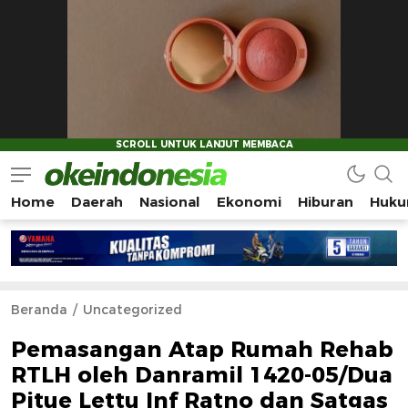
Home
Daerah
Nasional
Ekonomi
Hiburan
Huku
Okeindonesia.Online
Mengonlinekan Indonesia Secara Utuh
Beranda
Uncategorized
Pemasangan Atap Rumah Rehab
RTLH oleh Danramil 1420-05/Dua
Pitue Lettu Inf Ratno dan Satgas