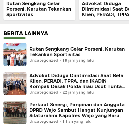
Rutan Sengkang Gelar
Advokat Diduga
Porseni, Karutan Tekankan
Diintimidasi Saat B
Sportivitas
Klien, PERADI, TPPA
IKADIN Kompak De
Polda Riau Usut Tu
Dugaan Premanism
BERITA LAINNYA
Rutan Sengkang Gelar Porseni, Karutan
Tekankan Sportivitas
Uncategorized
19 jam yang lalu
Advokat Diduga Diintimidasi Saat Bela
Klien, PERADI, TPPA, dan IKADIN
Kompak Desak Polda Riau Usut Tuntas
Dugaan Premanisme
Uncategorized
22 jam yang lalu
Perkuat Sinergi, Pimpinan dan Anggota
DPRD Wajo Sambut Hangat Kunjungan
Silaturahmi Kapolres Wajo yang Baru,
Uncategorized
1 hari yang lalu