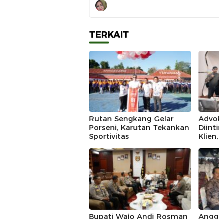
TERKAIT
Rutan Sengkang Gelar
Advo
Porseni, Karutan Tekankan
Diint
Sportivitas
Klien
IKAD
Polda
Duga
Bupati Wajo Andi Rosman
Angg