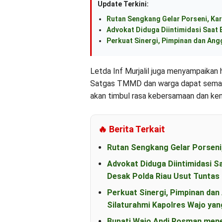
Update Terkini:
Rutan Sengkang Gelar Porseni, Kar
Advokat Diduga Diintimidasi Saat B
Perkuat Sinergi, Pimpinan dan An
Letda Inf Murjalil juga menyampaikan
Satgas TMMD dan warga dapat semakin
akan timbul rasa kebersamaan dan ke
🔥 Berita Terkait
Rutan Sengkang Gelar Porseni
Advokat Diduga Diintimidasi S
Desak Polda Riau Usut Tunta
Perkuat Sinergi, Pimpinan d
Silaturahmi Kapolres Wajo yan
Bupati Wajo Andi Rosman men