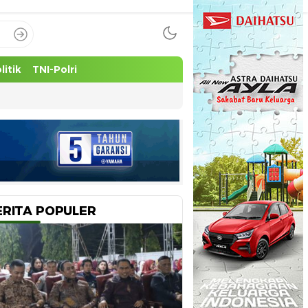
litik
TNI-Polri
ERITA POPULER