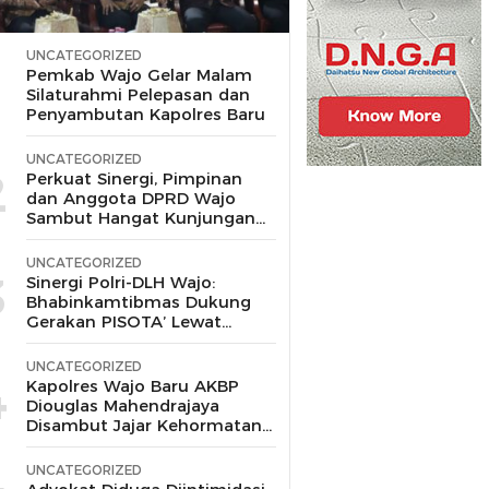
UNCATEGORIZED
1
Pemkab Wajo Gelar Malam
Silaturahmi Pelepasan dan
Penyambutan Kapolres Baru
UNCATEGORIZED
2
Perkuat Sinergi, Pimpinan
dan Anggota DPRD Wajo
Sambut Hangat Kunjungan
Silaturahmi Kapolres Wajo
yang Baru,
UNCATEGORIZED
3
Sinergi Polri-DLH Wajo:
Bhabinkamtibmas Dukung
Gerakan PISOTA’ Lewat
Motor Sampah
UNCATEGORIZED
4
Kapolres Wajo Baru AKBP
Diouglas Mahendrajaya
Disambut Jajar Kehormatan
dan Tari Padduppa
UNCATEGORIZED