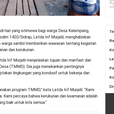
adi hari yang istimewa bagi warga Desa Kalempang,
Te
odim 1420/Sidrap, Letda Inf Murjalil, menghabiskan
Re
n warga sambil memberikan wawasan tentang kegiatan
nan dan kerukunan.
K
Le
da Inf Murjalil menjelaskan tujuan dan manfaat dari
esa (TMMD). Dia juga menekankan pentingnya
Pe
takan lingkungan yang kondusif untuk bekerja dan
Ko
Di
sanakan program TMMD,” kata Letda Inf Murjalil. “Kami
arga. Kami percaya bahwa kerukunan dan keamanan adalah
ng baik untuk kita semua.”