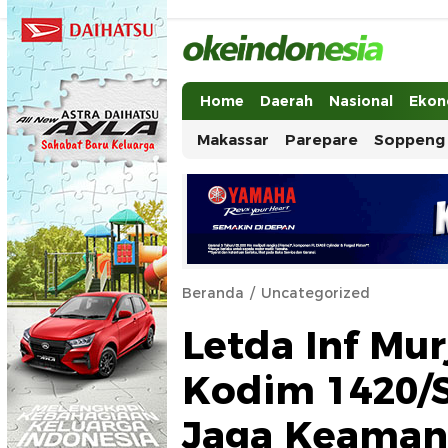
Okeindonesia.Online
Mengonlinekan Indonesia Secara Ut
Home
Daerah
Nasional
Ekon
Makassar
Parepare
Soppeng
Beranda
Uncategorized
Letda Inf Murj
Kodim 1420/S
Jaga Keaman