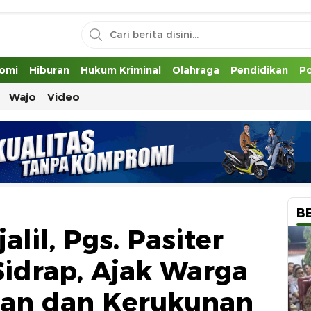
uh
omi
Hiburan
Hukum Kriminal
Olahraga
Pendidikan
Po
Wajo
Video
B
alil, Pgs. Pasiter
idrap, Ajak Warga
an dan Kerukunan