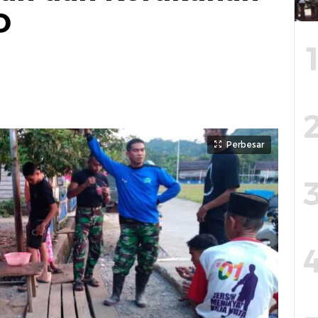
D
Perbesar