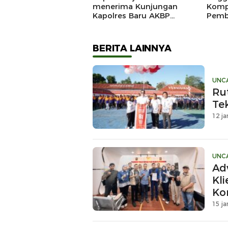
menerima Kunjungan
Komp
Kapolres Baru AKBP
Pemb
Douglas Mahendrajaya,
Marad
Momentum Memperkuat
Sinergi
BERITA LAINNYA
UNC
Ru
Te
12 ja
UNC
Ad
Kl
Ko
Du
15 ja