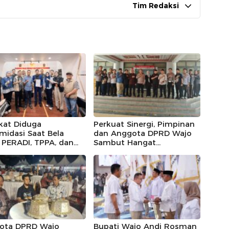
Tim Redaksi
kat Diduga
Perkuat Sinergi, Pimpinan
imidasi Saat Bela
dan Anggota DPRD Wajo
, PERADI, TPPA, dan
Sambut Hangat
IN Kompak Desak
Kunjungan Silaturahmi
 Riau Usut Tuntas
Kapolres Wajo yang Baru,
an Premanisme
ota DPRD Wajo
Bupati Wajo Andi Rosman