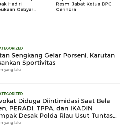
ak Hadiri
Resmi Jabat Ketua DPC
ukaan Gebyar
Gerindra
eka Festival 2026
ATEGORIZED
tan Sengkang Gelar Porseni, Karutan
kankan Sportivitas
m yang lalu
ATEGORIZED
vokat Diduga Diintimidasi Saat Bela
ien, PERADI, TPPA, dan IKADIN
mpak Desak Polda Riau Usut Tuntas
gaan Premanisme
m yang lalu