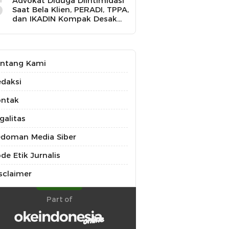
5
Advokat Diduga Diintimidasi
Saat Bela Klien, PERADI, TPPA,
dan IKADIN Kompak Desak
Polda Riau Usut Tuntas
Dugaan Premanisme
ntang Kami
daksi
ontak
galitas
doman Media Siber
de Etik Jurnalis
sclaimer
Part of