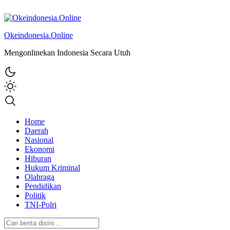
Okeindonesia.Online
Mengonlinekan Indonesia Secara Utuh
Home
Daerah
Nasional
Ekonomi
Hiburan
Hukum Kriminal
Olahraga
Pendidikan
Politik
TNI-Polri