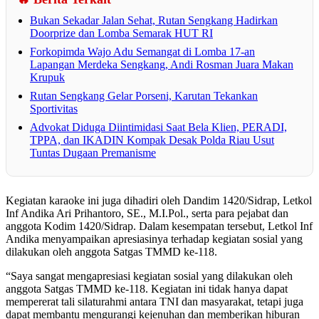
Bukan Sekadar Jalan Sehat, Rutan Sengkang Hadirkan
Doorprize dan Lomba Semarak HUT RI
Forkopimda Wajo Adu Semangat di Lomba 17-an
Lapangan Merdeka Sengkang, Andi Rosman Juara Makan
Krupuk
Rutan Sengkang Gelar Porseni, Karutan Tekankan
Sportivitas
Advokat Diduga Diintimidasi Saat Bela Klien, PERADI,
TPPA, dan IKADIN Kompak Desak Polda Riau Usut
Tuntas Dugaan Premanisme
Kegiatan karaoke ini juga dihadiri oleh Dandim 1420/Sidrap, Letkol
Inf Andika Ari Prihantoro, SE., M.I.Pol., serta para pejabat dan
anggota Kodim 1420/Sidrap. Dalam kesempatan tersebut, Letkol Inf
Andika menyampaikan apresiasinya terhadap kegiatan sosial yang
dilakukan oleh anggota Satgas TMMD ke-118.
“Saya sangat mengapresiasi kegiatan sosial yang dilakukan oleh
anggota Satgas TMMD ke-118. Kegiatan ini tidak hanya dapat
mempererat tali silaturahmi antara TNI dan masyarakat, tetapi juga
dapat membantu mengurangi kejenuhan dan memberikan hiburan