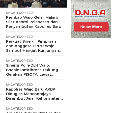
UNCATEGORIZED
1
Pemkab Wajo Gelar Malam
Silaturahmi Pelepasan dan
Penyambutan Kapolres Baru
UNCATEGORIZED
2
Perkuat Sinergi, Pimpinan
dan Anggota DPRD Wajo
Sambut Hangat Kunjungan
Silaturahmi Kapolres Wajo
yang Baru,
UNCATEGORIZED
3
Sinergi Polri-DLH Wajo:
Bhabinkamtibmas Dukung
Gerakan PISOTA’ Lewat
Motor Sampah
UNCATEGORIZED
4
Kapolres Wajo Baru AKBP
Diouglas Mahendrajaya
Disambut Jajar Kehormatan
dan Tari Padduppa
UNCATEGORIZED