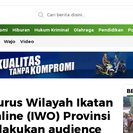
uh
omi
Hiburan
Hukum Kriminal
Olahraga
Pendidikan
Po
Wajo
Video
B
urus Wilayah Ikatan
ine (IWO) Provinsi
akukan audience