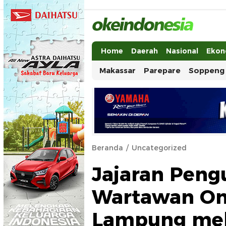
Okeindonesia.Online
Mengonlinekan Indonesia Secara Ut
Home
Daerah
Nasional
Ekon
Makassar
Parepare
Soppeng
Beranda
Uncategorized
Jajaran Peng
Wartawan Onl
Lampung mel