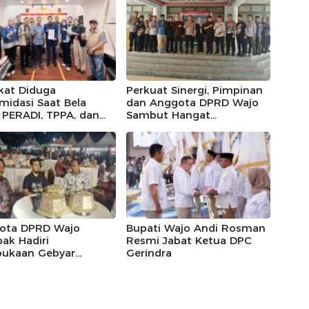
kat Diduga
Perkuat Sinergi, Pimpinan
imidasi Saat Bela
dan Anggota DPRD Wajo
, PERADI, TPPA, dan
Sambut Hangat
IN Kompak Desak
Kunjungan Silaturahmi
 Riau Usut Tuntas
Kapolres Wajo yang Baru,
an Premanisme
ota DPRD Wajo
Bupati Wajo Andi Rosman
ak Hadiri
Resmi Jabat Ketua DPC
ukaan Gebyar
Gerindra
eka Festival 2026