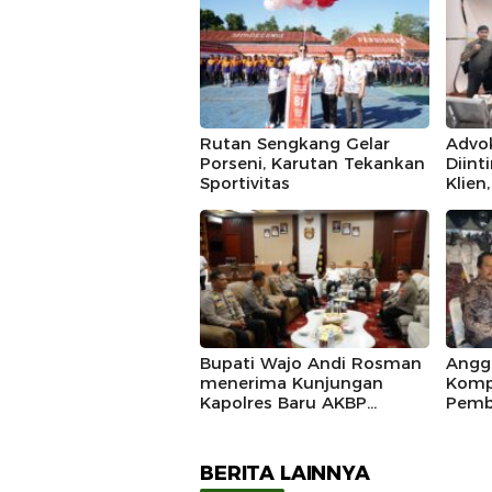
Rutan Sengkang Gelar
Advo
Porseni, Karutan Tekankan
Diint
Sportivitas
Klien
IKAD
Polda
Duga
Bupati Wajo Andi Rosman
Angg
menerima Kunjungan
Komp
Kapolres Baru AKBP
Pemb
Douglas Mahendrajaya,
Marad
Momentum Memperkuat
Sinergi
BERITA LAINNYA