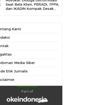
5
Advokat Diduga Diintimidasi
Saat Bela Klien, PERADI, TPPA,
dan IKADIN Kompak Desak
Polda Riau Usut Tuntas
Dugaan Premanisme
ntang Kami
daksi
ontak
galitas
doman Media Siber
de Etik Jurnalis
sclaimer
Part of