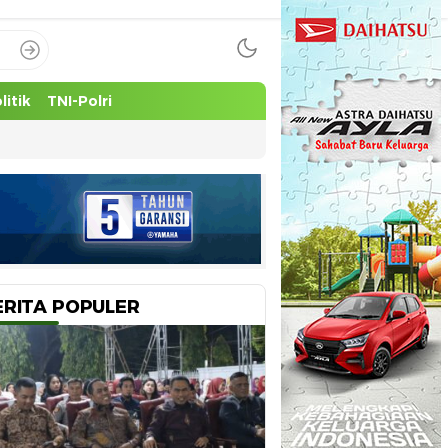
litik
TNI-Polri
ERITA POPULER