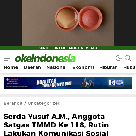
Home
Daerah
Nasional
Ekonomi
Hiburan
Huku
Okeindonesia.Online
Mengonlinekan Indonesia Secara Utuh
Beranda
Uncategorized
Serda Yusuf A.M., Anggota
Satgas TMMD Ke 118, Rutin
Lakukan Komunikasi Sosial