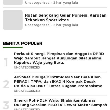
Krupuk
Uncategorized
2 hari yang lalu
Rutan Sengkang Gelar Porseni, Karutan
Tekankan Sportivitas
Uncategorized
2 hari yang lalu
BERITA POPULER
Perkuat Sinergi, Pimpinan dan Anggota DPRD
1
Wajo Sambut Hangat Kunjungan Silaturahmi
Kapolres Wajo yang Baru,
UNCATEGORIZED
Advokat Diduga Diintimidasi Saat Bela Klien,
2
PERADI, TPPA, dan IKADIN Kompak Desak
Polda Riau Usut Tuntas Dugaan Premanisme
UNCATEGORIZED
Sinergi Polri-DLH Wajo: Bhabinkamtibmas
3
Dukung Gerakan PISOTA’ Lewat Motor Sampah
UNCATEGORIZED