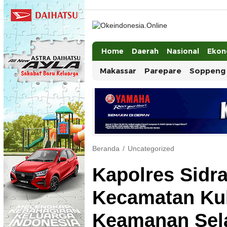
Okeindonesia.Online
Mengonlinekan Indonesia Secara Utuh
Home
Daerah
Nasional
Ekon
Makassar
Parepare
Soppeng
Beranda
Uncategorized
Kapolres Sidr
Kecamatan Kul
Keamanan Sel