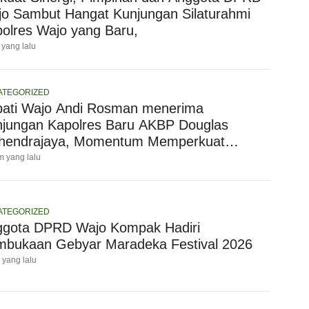
o Sambut Hangat Kunjungan Silaturahmi
olres Wajo yang Baru,
 yang lalu
ATEGORIZED
ati Wajo Andi Rosman menerima
jungan Kapolres Baru AKBP Douglas
hendrajaya, Momentum Memperkuat
ergi
m yang lalu
ATEGORIZED
ggota DPRD Wajo Kompak Hadiri
bukaan Gebyar Maradeka Festival 2026
i yang lalu