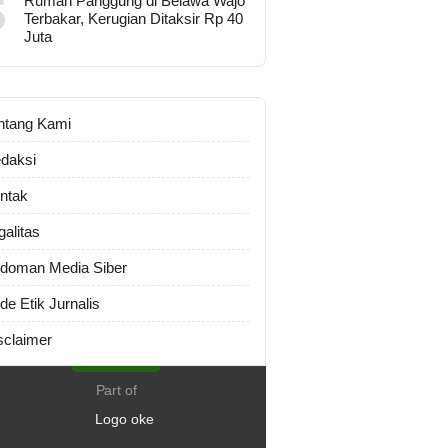
5
Rumah Panggung di Belawa Wajo
Terbakar, Kerugian Ditaksir Rp 40
Juta
ntang Kami
daksi
ntak
galitas
doman Media Siber
de Etik Jurnalis
sclaimer
Part of