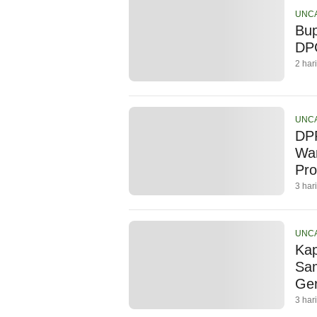
UNC
Bup
DP
2 har
UNC
DP
War
Pro
3 har
UNC
Kap
Sam
Ger
3 har