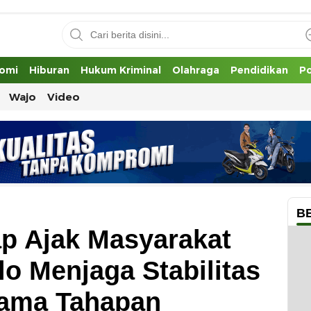
omi
Hiburan
Hukum Kriminal
Olahraga
Pendidikan
Po
Wajo
Video
B
ap Ajak Masyarakat
o Menjaga Stabilitas
ama Tahapan