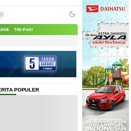
litik
TNI-Polri
ERITA POPULER