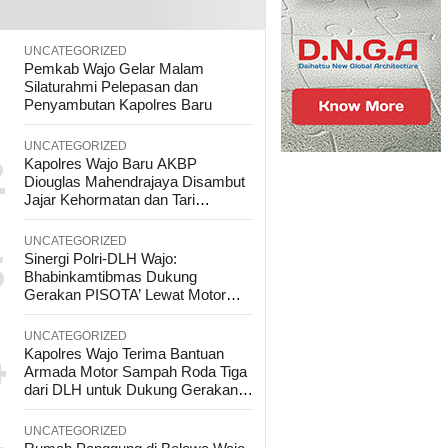
UNCATEGORIZED
1
Pemkab Wajo Gelar Malam
Silaturahmi Pelepasan dan
Penyambutan Kapolres Baru
UNCATEGORIZED
2
Kapolres Wajo Baru AKBP
Diouglas Mahendrajaya Disambut
Jajar Kehormatan dan Tari
Padduppa
UNCATEGORIZED
3
Sinergi Polri-DLH Wajo:
Bhabinkamtibmas Dukung
Gerakan PISOTA’ Lewat Motor
Sampah
UNCATEGORIZED
4
Kapolres Wajo Terima Bantuan
Armada Motor Sampah Roda Tiga
dari DLH untuk Dukung Gerakan
Peduli Lingkungan
UNCATEGORIZED