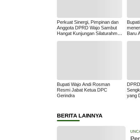
Perkuat Sinergi, Pimpinan dan
Bupat
Anggota DPRD Wajo Sambut
mener
Hangat Kunjungan Silaturahmi
Baru 
Kapolres Wajo yang Baru,
Mahen
Mempe
Bupati Wajo Andi Rosman
DPRD 
Resmi Jabat Ketua DPC
Sengk
Gerindra
yang 
Produ
BERITA LAINNYA
UNC
Per