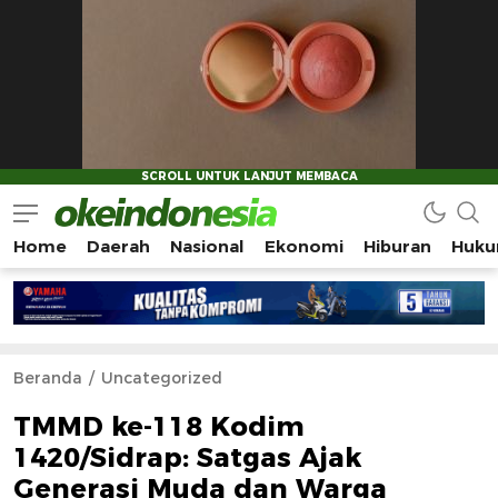
Home
Daerah
Nasional
Ekonomi
Hiburan
Huku
Okeindonesia.Online
Mengonlinekan Indonesia Secara Utuh
Beranda
Uncategorized
TMMD ke-118 Kodim
1420/Sidrap: Satgas Ajak
Generasi Muda dan Warga