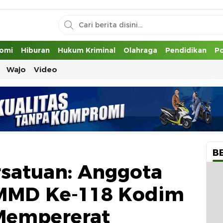
uh
omi
Hiburan
Hukum Kriminal
Olahraga
Pendidikan
Po
Wajo
Video
B
satuan: Anggota
TMMD Ke-118 Kodim
Mempererat