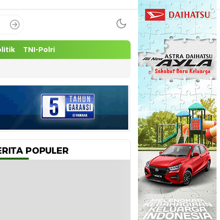
litik
TNI-Polri
ERITA POPULER