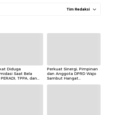
Tim Redaksi
kat Diduga
Perkuat Sinergi, Pimpinan
imidasi Saat Bela
dan Anggota DPRD Wajo
, PERADI, TPPA, dan
Sambut Hangat
IN Kompak Desak
Kunjungan Silaturahmi
 Riau Usut Tuntas
Kapolres Wajo yang Baru,
an Premanisme