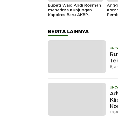
Bupati Wajo Andi Rosman
Angg
menerima Kunjungan
Komp
Kapolres Baru AKBP
Pemb
Douglas Mahendrajaya,
Marad
Momentum Memperkuat
Sinergi
BERITA LAINNYA
UNC
Ru
Te
6 jam
UNC
Ad
Kl
Ko
Du
10 ja