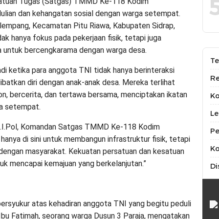
Satuan Tugas (Satgas) TMMD Ke-118 Kodim
ulian dan kehangatan sosial dengan warga setempat.
alempang, Kecamatan Pitu Riawa, Kabupaten Sidrap,
idak hanya fokus pada pekerjaan fisik, tetapi juga
a untuk bercengkarama dengan warga desa.
Te
 ketika para anggota TNI tidak hanya berinteraksi
Re
batkan diri dengan anak-anak desa. Mereka terlihat
, bercerita, dan tertawa bersama, menciptakan ikatan
K
ga setempat.
Le
., M.I.Pol, Komandan Satgas TMMD Ke-118 Kodim
Pe
anya di sini untuk membangun infrastruktur fisik, tetapi
Ko
dengan masyarakat. Kekuatan persatuan dan kesatuan
tuk mencapai kemajuan yang berkelanjutan.”
Di
ersyukur atas kehadiran anggota TNI yang begitu peduli
 Ibu Fatimah, seorang warga Dusun 3 Paraja, mengatakan