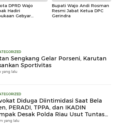
ota DPRD Wajo
Bupati Wajo Andi Rosman
ak Hadiri
Resmi Jabat Ketua DPC
ukaan Gebyar
Gerindra
eka Festival 2026
ATEGORIZED
tan Sengkang Gelar Porseni, Karutan
kankan Sportivitas
 yang lalu
ATEGORIZED
vokat Diduga Diintimidasi Saat Bela
ien, PERADI, TPPA, dan IKADIN
mpak Desak Polda Riau Usut Tuntas
gaan Premanisme
m yang lalu