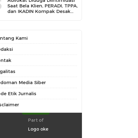
5
Advokat Diduga Diintimidasi
Saat Bela Klien, PERADI, TPPA,
dan IKADIN Kompak Desak
Polda Riau Usut Tuntas
Dugaan Premanisme
ntang Kami
daksi
ontak
galitas
doman Media Siber
de Etik Jurnalis
sclaimer
Part of