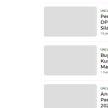
UNC
Pe
DP
Si
19 ja
UNC
Bu
Ku
Ma
Sin
1 har
UNC
An
Pe
20