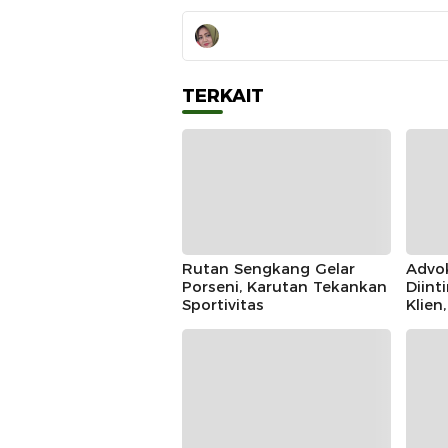
TERKAIT
Rutan Sengkang Gelar
Advo
Porseni, Karutan Tekankan
Diint
Sportivitas
Klien
IKAD
Polda
Duga