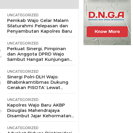
UNCATEGORIZED
1
Pemkab Wajo Gelar Malam
Silaturahmi Pelepasan dan
Penyambutan Kapolres Baru
UNCATEGORIZED
2
Perkuat Sinergi, Pimpinan
dan Anggota DPRD Wajo
Sambut Hangat Kunjungan
Silaturahmi Kapolres Wajo
yang Baru,
UNCATEGORIZED
3
Sinergi Polri-DLH Wajo:
Bhabinkamtibmas Dukung
Gerakan PISOTA’ Lewat
Motor Sampah
UNCATEGORIZED
4
Kapolres Wajo Baru AKBP
Diouglas Mahendrajaya
Disambut Jajar Kehormatan
dan Tari Padduppa
UNCATEGORIZED