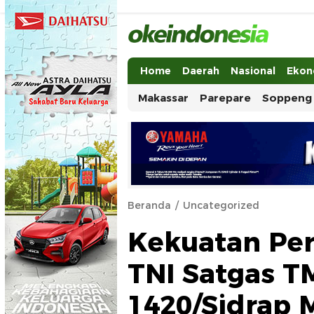
Okeindonesia.Online
Mengonlinekan Indonesia Secara Ut
Home
Daerah
Nasional
Ekon
Makassar
Parepare
Soppeng
Beranda
Uncategorized
Kekuatan Per
TNI Satgas 
1420/Sidrap 