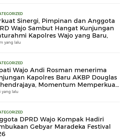
ATEGORIZED
rkuat Sinergi, Pimpinan dan Anggota
RD Wajo Sambut Hangat Kunjungan
laturahmi Kapolres Wajo yang Baru,
m yang lalu
ATEGORIZED
pati Wajo Andi Rosman menerima
njungan Kapolres Baru AKBP Douglas
hendrajaya, Momentum Memperkuat
ergi
i yang lalu
ATEGORIZED
ggota DPRD Wajo Kompak Hadiri
mbukaan Gebyar Maradeka Festival
26