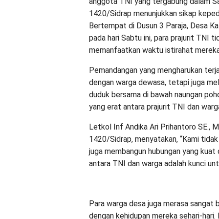
anggota TNI yang tergabung dalam 
1420/Sidrap menunjukkan sikap keped
Bertempat di Dusun 3 Paraja, Desa K
pada hari Sabtu ini, para prajurit TNI t
memanfaatkan waktu istirahat merek
Pemandangan yang mengharukan terjadi
dengan warga dewasa, tetapi juga meli
duduk bersama di bawah naungan pohon
yang erat antara prajurit TNI dan war
Letkol Inf Andika Ari Prihantoro SE
1420/Sidrap, menyatakan, “Kami tidak h
juga membangun hubungan yang kuat 
antara TNI dan warga adalah kunci un
Para warga desa juga merasa sangat b
dengan kehidupan mereka sehari-hari.