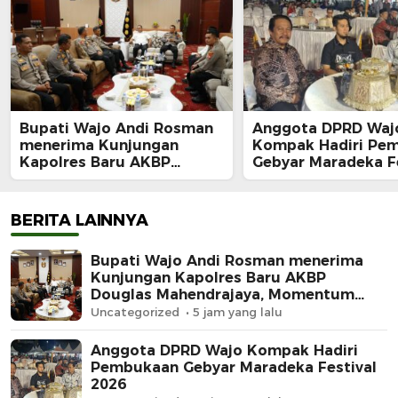
Bupati Wajo Andi Rosman
Anggota DPRD Waj
menerima Kunjungan
Kompak Hadiri Pe
Kapolres Baru AKBP
Gebyar Maradeka Fe
Douglas Mahendrajaya,
2026
Momentum Memperkuat
Sinergi
BERITA LAINNYA
Bupati Wajo Andi Rosman menerima
Kunjungan Kapolres Baru AKBP
Douglas Mahendrajaya, Momentum
Memperkuat Sinergi
Uncategorized
5 jam yang lalu
Anggota DPRD Wajo Kompak Hadiri
Pembukaan Gebyar Maradeka Festival
2026