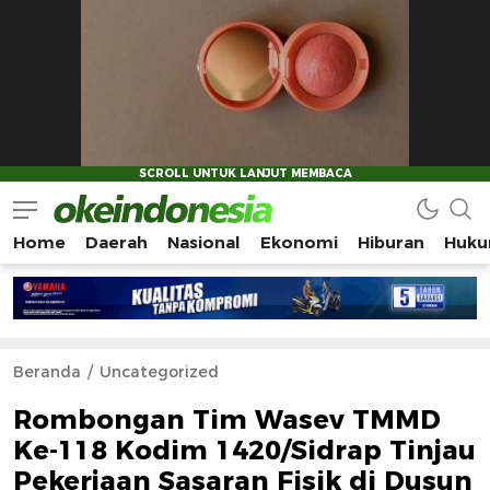
Home
Daerah
Nasional
Ekonomi
Hiburan
Huku
Okeindonesia.Online
Mengonlinekan Indonesia Secara Utuh
Beranda
Uncategorized
Rombongan Tim Wasev TMMD
Ke-118 Kodim 1420/Sidrap Tinjau
Pekerjaan Sasaran Fisik di Dusun