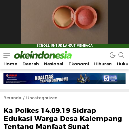
Home
Daerah
Nasional
Ekonomi
Hiburan
Huku
Okeindonesia.Online
Mengonlinekan Indonesia Secara Utuh
Beranda
Uncategorized
Ka Polkes 14.09.19 Sidrap
Edukasi Warga Desa Kalempang
Tentang Manfaat Sunat