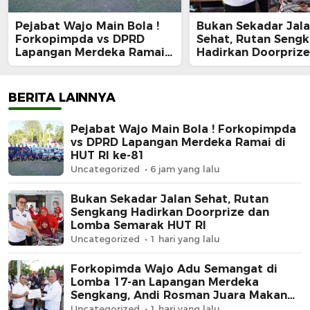
Pejabat Wajo Main Bola !
Bukan Sekadar Jal
Forkopimpda vs DPRD
Sehat, Rutan Seng
Lapangan Merdeka Ramai
Hadirkan Doorprize
di HUT RI ke-81
Lomba Semarak HU
BERITA LAINNYA
Pejabat Wajo Main Bola ! Forkopimpda
vs DPRD Lapangan Merdeka Ramai di
HUT RI ke-81
Uncategorized
6 jam yang lalu
Bukan Sekadar Jalan Sehat, Rutan
Sengkang Hadirkan Doorprize dan
Lomba Semarak HUT RI
Uncategorized
1 hari yang lalu
Forkopimda Wajo Adu Semangat di
Lomba 17-an Lapangan Merdeka
Sengkang, Andi Rosman Juara Makan
Krupuk
Uncategorized
1 hari yang lalu