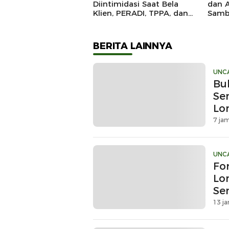
Diintimidasi Saat Bela
dan 
Klien, PERADI, TPPA, dan
Samb
IKADIN Kompak Desak
Kunj
Polda Riau Usut Tuntas
Kapol
Dugaan Premanisme
BERITA LAINNYA
UNC
Bu
Se
Lo
7 jam
UNC
Fo
Lo
Se
Kr
13 ja