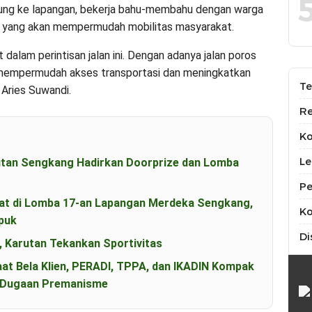
ngsung ke lapangan, bekerja bahu-membahu dengan warga
 yang akan mempermudah mobilitas masyarakat.
alam perintisan jalan ini. Dengan adanya jalan poros
t mempermudah akses transportasi dan meningkatkan
Te
 Aries Suwandi.
Re
K
Le
utan Sengkang Hadirkan Doorprize dan Lomba
Pe
t di Lomba 17-an Lapangan Merdeka Sengkang,
Ko
puk
Di
, Karutan Tekankan Sportivitas
aat Bela Klien, PERADI, TPPA, dan IKADIN Kompak
s Dugaan Premanisme