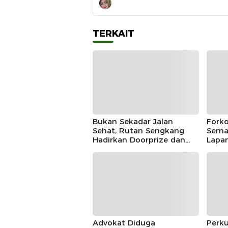
TERKAIT
Bukan Sekadar Jalan
Fork
Sehat, Rutan Sengkang
Sema
Hadirkan Doorprize dan
Lapa
Lomba Semarak HUT RI
Seng
Juar
Advokat Diduga
Perku