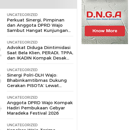
UNCATEGORIZED
1
Perkuat Sinergi, Pimpinan
dan Anggota DPRD Wajo
Sambut Hangat Kunjungan
Silaturahmi Kapolres Wajo
yang Baru,
UNCATEGORIZED
2
Advokat Diduga Diintimidasi
Saat Bela Klien, PERADI, TPPA,
dan IKADIN Kompak Desak
Polda Riau Usut Tuntas
Dugaan Premanisme
UNCATEGORIZED
3
Sinergi Polri-DLH Wajo:
Bhabinkamtibmas Dukung
Gerakan PISOTA’ Lewat
Motor Sampah
UNCATEGORIZED
4
Anggota DPRD Wajo Kompak
Hadiri Pembukaan Gebyar
Maradeka Festival 2026
UNCATEGORIZED