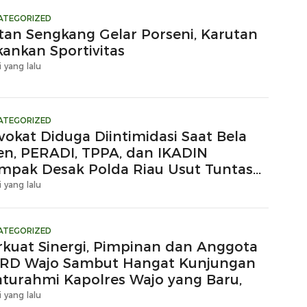
ATEGORIZED
tan Sengkang Gelar Porseni, Karutan
kankan Sportivitas
i yang lalu
ATEGORIZED
vokat Diduga Diintimidasi Saat Bela
ien, PERADI, TPPA, dan IKADIN
mpak Desak Polda Riau Usut Tuntas
gaan Premanisme
i yang lalu
ATEGORIZED
rkuat Sinergi, Pimpinan dan Anggota
RD Wajo Sambut Hangat Kunjungan
laturahmi Kapolres Wajo yang Baru,
i yang lalu