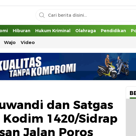
uh
omi
Hiburan
Hukum Kriminal
Olahraga
Pendidikan
Po
Wajo
Video
B
Suwandi dan Satgas
 Kodim 1420/Sidrap
isan Jalan Poros