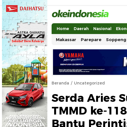
Okeindonesia.Online
Mengonlinekan Indonesia Secara Ut
Home
Daerah
Nasional
Ekon
Makassar
Parepare
Soppeng
Beranda
Uncategorized
Serda Aries 
TMMD ke-118
Bantu Perint