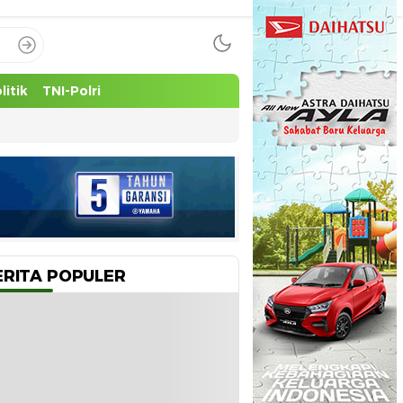
litik
TNI-Polri
ERITA POPULER