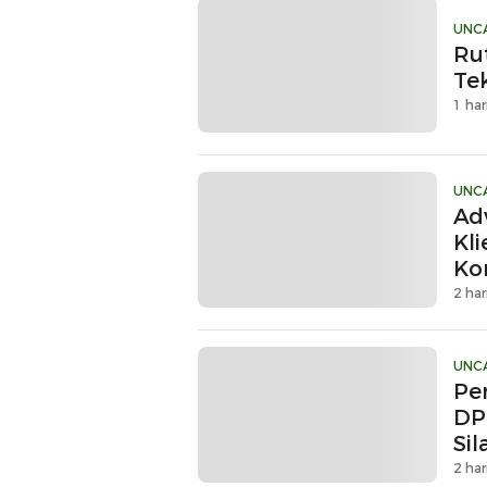
UNC
Ru
Te
1 har
UNC
Ad
Kl
Ko
Du
2 har
UNC
Pe
DP
Si
2 har