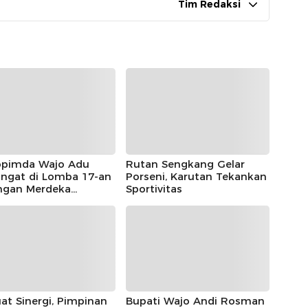
Tim Redaksi
opimda Wajo Adu
Rutan Sengkang Gelar
ngat di Lomba 17-an
Porseni, Karutan Tekankan
ngan Merdeka
Sportivitas
kang, Andi Rosman
a Makan Krupuk
at Sinergi, Pimpinan
Bupati Wajo Andi Rosman