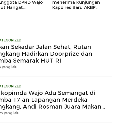
Anggota DPRD Wajo
menerima Kunjungan
ut Hangat
Kapolres Baru AKBP
ungan Silaturahmi
Douglas Mahendrajaya,
res Wajo yang Baru,
Momentum Memperkuat
Sinergi
ATEGORIZED
kan Sekadar Jalan Sehat, Rutan
ngkang Hadirkan Doorprize dan
mba Semarak HUT RI
 yang lalu
ATEGORIZED
rkopimda Wajo Adu Semangat di
mba 17-an Lapangan Merdeka
ngkang, Andi Rosman Juara Makan
upuk
m yang lalu