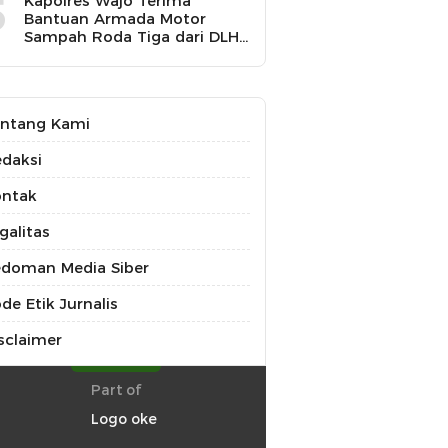
5
Kapolres Wajo Terima
Bantuan Armada Motor
Sampah Roda Tiga dari DLH
untuk Dukung Gerakan
Peduli Lingkungan
ntang Kami
daksi
ontak
galitas
doman Media Siber
de Etik Jurnalis
sclaimer
Part of