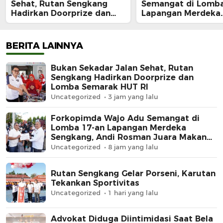
Sehat, Rutan Sengkang
Semangat di Lomba
Hadirkan Doorprize dan
Lapangan Merdeka
Lomba Semarak HUT RI
Sengkang, Andi Ro
Juara Makan Krup
BERITA LAINNYA
Bukan Sekadar Jalan Sehat, Rutan
Sengkang Hadirkan Doorprize dan
Lomba Semarak HUT RI
Uncategorized
3 jam yang lalu
Forkopimda Wajo Adu Semangat di
Lomba 17-an Lapangan Merdeka
Sengkang, Andi Rosman Juara Makan
Krupuk
Uncategorized
8 jam yang lalu
Rutan Sengkang Gelar Porseni, Karutan
Tekankan Sportivitas
Uncategorized
1 hari yang lalu
Advokat Diduga Diintimidasi Saat Bela