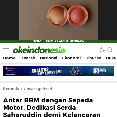
Home
Daerah
Nasional
Ekonomi
Hiburan
Huku
Okeindonesia.Online
Mengonlinekan Indonesia Secara Utuh
Beranda
Uncategorized
Antar BBM dengan Sepeda
Motor, Dedikasi Serda
Saharuddin demi Kelancaran