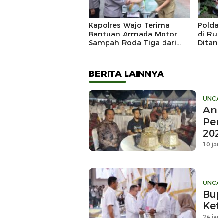
Kapolres Wajo Terima
Polda
Bantuan Armada Motor
di Ru
Sampah Roda Tiga dari
Dita
DLH untuk Dukung
Gerakan Peduli
Lingkungan
BERITA LAINNYA
UNC
An
Pe
20
10 ja
UNC
Bu
Ke
24 ja