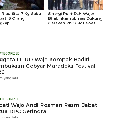
 Riau Sita 7 Kg Sabu
Sinergi Polri-DLH Wajo:
pat, 3 Orang
Bhabinkamtibmas Dukung
ngkap
Gerakan PISOTA’ Lewat
Motor Sampah
ATEGORIZED
ggota DPRD Wajo Kompak Hadiri
mbukaan Gebyar Maradeka Festival
26
m yang lalu
ATEGORIZED
pati Wajo Andi Rosman Resmi Jabat
tua DPC Gerindra
m yang lalu