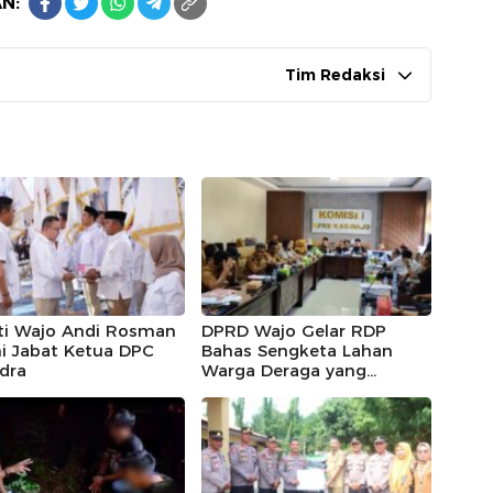
N:
Tim Redaksi
ti Wajo Andi Rosman
DPRD Wajo Gelar RDP
i Jabat Ketua DPC
Bahas Sengketa Lahan
dra
Warga Deraga yang
Diklaim Kawasan Hutan
Produksi