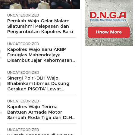
UNCATEGORIZED
1
Pemkab Wajo Gelar Malam
Silaturahmi Pelepasan dan
Penyambutan Kapolres Baru
UNCATEGORIZED
2
Kapolres Wajo Baru AKBP
Diouglas Mahendrajaya
Disambut Jajar Kehormatan
dan Tari Padduppa
UNCATEGORIZED
3
Sinergi Polri-DLH Wajo:
Bhabinkamtibmas Dukung
Gerakan PISOTA’ Lewat
Motor Sampah
UNCATEGORIZED
4
Kapolres Wajo Terima
Bantuan Armada Motor
Sampah Roda Tiga dari DLH
untuk Dukung Gerakan
Peduli Lingkungan
UNCATEGORIZED