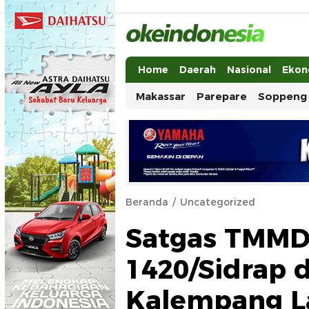
Okeindonesia.Online
Mengonlinekan Indonesia Secara Ut
Home
Daerah
Nasional
Ekon
Makassar
Parepare
Soppeng
Beranda
Uncategorized
Satgas TMMD
1420/Sidrap 
Kalempang L