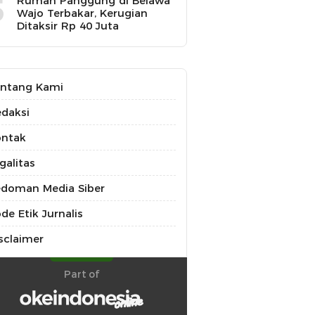
5
Rumah Panggung di Belawa
Wajo Terbakar, Kerugian
Ditaksir Rp 40 Juta
ntang Kami
daksi
ontak
galitas
doman Media Siber
de Etik Jurnalis
sclaimer
Part of