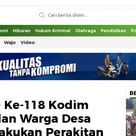
uh
omi
Hiburan
Hukum Kriminal
Olahraga
Pendidikan
Po
Wajo
Video
B
 Ke-118 Kodim
dan Warga Desa
akukan Perakitan