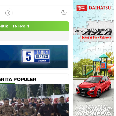
litik
TNI-Polri
ERITA POPULER