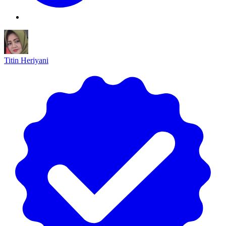
Titin Heriyani