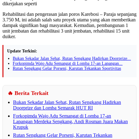
dikerjakan seperti
Rehabilitasi dan pengerasan jalan poros Karebosi – Paraja sepanjang
3.750 M, ini adalah salah satu proyek utama yang akan memberikan
dampak signifikan bagi masyarakat. Kemudian, pembangunan 1
unit jembatan dan rehabilitasi 3 unit jembatan, rehabilitasi 15 unit
duiker.
Update Terkini:
Bukan Sekadar Jalan Sehat, Rutan Sengkang Hadirkan Doorprize...
Forkopimda Wajo Adu Semangat di Lomba 17-an Lapangan...
Rutan Sengkang Gelar Porseni, Karutan Tekankan Sportivitas
🔥 Berita Terkait
Bukan Sekadar Jalan Sehat, Rutan Sengkang Hadirkan
Doorprize dan Lomba Semarak HUT RI
Forkopimda Wajo Adu Semangat di Lomba 17-an
Lapangan Merdeka Sengkang, Andi Rosman Juara Makan
Krupuk
Rutan Sengkang Gelar Porseni, Karutan Tekankan