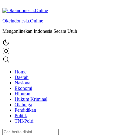
Okeindonesia.Online
Mengonlinekan Indonesia Secara Utuh
Home
Daerah
Nasional
Ekonomi
Hiburan
Hukum Kriminal
Olahraga
Pendidikan
Politik
TNI-Polri