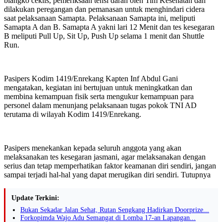
blangko ceklis, pemeriksaan tensi darah oleh Tim Kesehatan dan
dilakukan peregangan dan pemanasan untuk menghindari cidera
saat pelaksanaan Samapta. Pelaksanaan Samapta ini, meliputi
Samapta A dan B. Samapta A yakni lari 12 Menit dan tes kesegaran
B meliputi Pull Up, Sit Up, Push Up selama 1 menit dan Shuttle
Run.
Pasipers Kodim 1419/Enrekang Kapten Inf Abdul Gani
mengatakan, kegiatan ini bertujuan untuk meningkatkan dan
membina kemampuan fisik serta mengukur kemampuan para
personel dalam menunjang pelaksanaan tugas pokok TNI AD
terutama di wilayah Kodim 1419/Enrekang.
Pasipers menekankan kepada seluruh anggota yang akan
melaksanakan tes kesegaran jasmani, agar melaksanakan dengan
serius dan tetap memperhatikan faktor keamanan diri sendiri, jangan
sampai terjadi hal-hal yang dapat merugikan diri sendiri. Tutupnya
Update Terkini:
Bukan Sekadar Jalan Sehat, Rutan Sengkang Hadirkan Doorprize...
Forkopimda Wajo Adu Semangat di Lomba 17-an Lapangan...