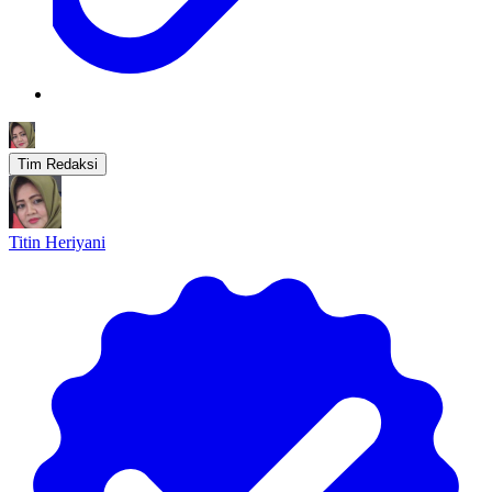
Tim Redaksi
Titin Heriyani