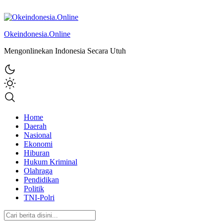
Okeindonesia.Online
Mengonlinekan Indonesia Secara Utuh
Home
Daerah
Nasional
Ekonomi
Hiburan
Hukum Kriminal
Olahraga
Pendidikan
Politik
TNI-Polri