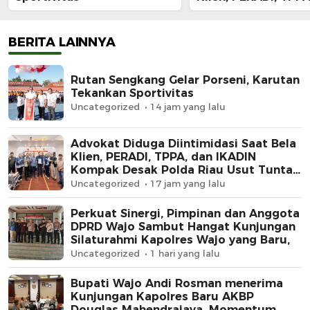
IKADIN Kompak De
Polda Riau Usut Tu
Dugaan Premanism
BERITA LAINNYA
Rutan Sengkang Gelar Porseni, Karutan
Tekankan Sportivitas
Uncategorized
14 jam yang lalu
Advokat Diduga Diintimidasi Saat Bela
Klien, PERADI, TPPA, dan IKADIN
Kompak Desak Polda Riau Usut Tuntas
Dugaan Premanisme
Uncategorized
17 jam yang lalu
Perkuat Sinergi, Pimpinan dan Anggota
DPRD Wajo Sambut Hangat Kunjungan
Silaturahmi Kapolres Wajo yang Baru,
Uncategorized
1 hari yang lalu
Bupati Wajo Andi Rosman menerima
Kunjungan Kapolres Baru AKBP
Douglas Mahendrajaya, Momentum