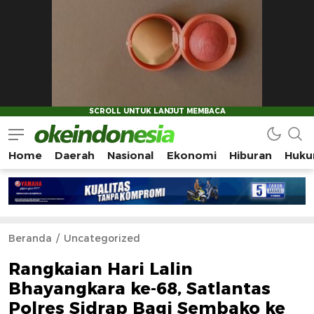
Home
Daerah
Nasional
Ekonomi
Hiburan
Huku
Okeindonesia.Online
Mengonlinekan Indonesia Secara Utuh
Beranda
Uncategorized
Rangkaian Hari Lalin
Bhayangkara ke-68, Satlantas
Polres Sidrap Bagi Sembako ke