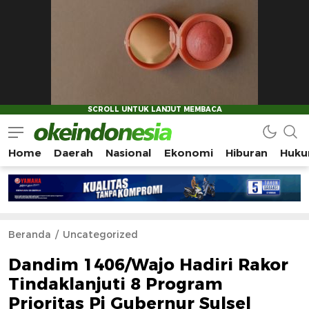
Home
Daerah
Nasional
Ekonomi
Hiburan
Huku
Okeindonesia.Online
Mengonlinekan Indonesia Secara Utuh
Beranda
Uncategorized
Dandim 1406/Wajo Hadiri Rakor
Tindaklanjuti 8 Program
Prioritas Pj Gubernur Sulsel