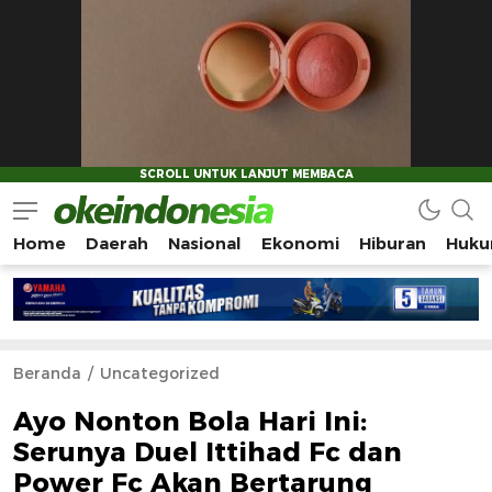
Home
Daerah
Nasional
Ekonomi
Hiburan
Huku
Okeindonesia.Online
Mengonlinekan Indonesia Secara Utuh
Beranda
Uncategorized
Ayo Nonton Bola Hari Ini:
Serunya Duel Ittihad Fc dan
Power Fc Akan Bertarung