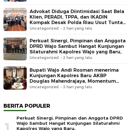
Advokat Diduga Diintimidasi Saat Bela
Klien, PERADI, TPPA, dan IKADIN
Kompak Desak Polda Riau Usut Tuntas
Dugaan Premanisme
Uncategorized
2 hari yang lalu
Perkuat Sinergi, Pimpinan dan Anggota
DPRD Wajo Sambut Hangat Kunjungan
Silaturahmi Kapolres Wajo yang Baru,
Uncategorized
2 hari yang lalu
Bupati Wajo Andi Rosman menerima
Kunjungan Kapolres Baru AKBP
Douglas Mahendrajaya, Momentum
Memperkuat Sinergi
Uncategorized
3 hari yang lalu
BERITA POPULER
Perkuat Sinergi, Pimpinan dan Anggota DPRD
1
Wajo Sambut Hangat Kunjungan Silaturahmi
Kapolres Wajo yang Baru,