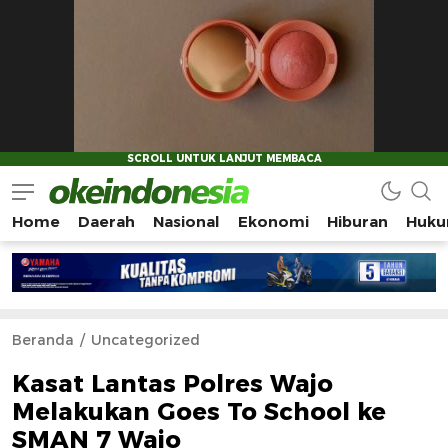
Home
Daerah
Nasional
Ekonomi
Hiburan
Huku
Okeindonesia.Online
Mengonlinekan Indonesia Secara Utuh
Beranda
Uncategorized
Kasat Lantas Polres Wajo
Melakukan Goes To School ke
SMAN 7 Wajo