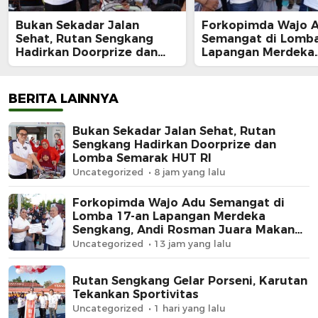
Bukan Sekadar Jalan
Forkopimda Wajo 
Sehat, Rutan Sengkang
Semangat di Lomba
Hadirkan Doorprize dan
Lapangan Merdeka
Lomba Semarak HUT RI
Sengkang, Andi Ro
Juara Makan Krup
BERITA LAINNYA
Bukan Sekadar Jalan Sehat, Rutan
Sengkang Hadirkan Doorprize dan
Lomba Semarak HUT RI
Uncategorized
8 jam yang lalu
Forkopimda Wajo Adu Semangat di
Lomba 17-an Lapangan Merdeka
Sengkang, Andi Rosman Juara Makan
Krupuk
Uncategorized
13 jam yang lalu
Rutan Sengkang Gelar Porseni, Karutan
Tekankan Sportivitas
Uncategorized
1 hari yang lalu