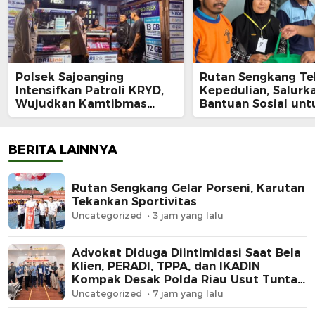
Polsek Sajoanging
Rutan Sengkang Te
Intensifkan Patroli KRYD,
Kepedulian, Salurk
Wujudkan Kamtibmas
Bantuan Sosial unt
yang Aman dan Kondusif
Keluarga Warga Bi
Kurang Mampu
BERITA LAINNYA
Rutan Sengkang Gelar Porseni, Karutan
Tekankan Sportivitas
Uncategorized
3 jam yang lalu
Advokat Diduga Diintimidasi Saat Bela
Klien, PERADI, TPPA, dan IKADIN
Kompak Desak Polda Riau Usut Tuntas
Dugaan Premanisme
Uncategorized
7 jam yang lalu