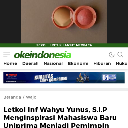
Home
Daerah
Nasional
Ekonomi
Hiburan
Huku
Okeindonesia.Online
Mengonlinekan Indonesia Secara Utuh
Beranda
Wajo
Letkol Inf Wahyu Yunus, S.I.P
Menginspirasi Mahasiswa Baru
Uniprima Menjadi Pemimpin