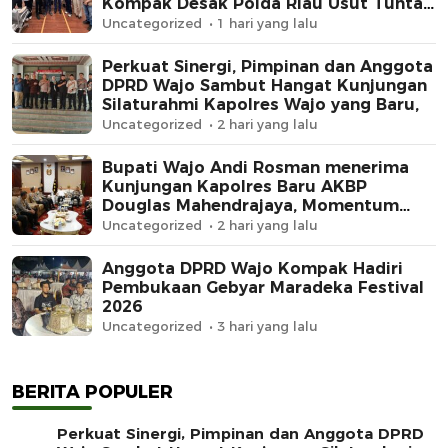
Kompak Desak Polda Riau Usut Tuntas
Dugaan Premanisme
Uncategorized
1 hari yang lalu
Perkuat Sinergi, Pimpinan dan Anggota
DPRD Wajo Sambut Hangat Kunjungan
Silaturahmi Kapolres Wajo yang Baru,
Uncategorized
2 hari yang lalu
Bupati Wajo Andi Rosman menerima
Kunjungan Kapolres Baru AKBP
Douglas Mahendrajaya, Momentum
Memperkuat Sinergi
Uncategorized
2 hari yang lalu
Anggota DPRD Wajo Kompak Hadiri
Pembukaan Gebyar Maradeka Festival
2026
Uncategorized
3 hari yang lalu
BERITA POPULER
Perkuat Sinergi, Pimpinan dan Anggota DPRD