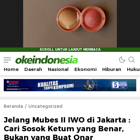
Home
Daerah
Nasional
Ekonomi
Hiburan
Huku
Okeindonesia.Online
Mengonlinekan Indonesia Secara Utuh
Beranda
Uncategorized
Jelang Mubes II IWO di Jakarta :
Cari Sosok Ketum yang Benar,
Bukan yang Buat Onar