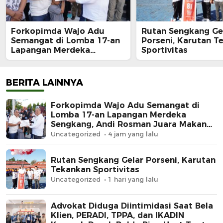
Forkopimda Wajo Adu
Rutan Sengkang Ge
Semangat di Lomba 17-an
Porseni, Karutan T
Lapangan Merdeka
Sportivitas
Sengkang, Andi Rosman
Juara Makan Krupuk
BERITA LAINNYA
Forkopimda Wajo Adu Semangat di
Lomba 17-an Lapangan Merdeka
Sengkang, Andi Rosman Juara Makan
Krupuk
Uncategorized
4 jam yang lalu
Rutan Sengkang Gelar Porseni, Karutan
Tekankan Sportivitas
Uncategorized
1 hari yang lalu
Advokat Diduga Diintimidasi Saat Bela
Klien, PERADI, TPPA, dan IKADIN