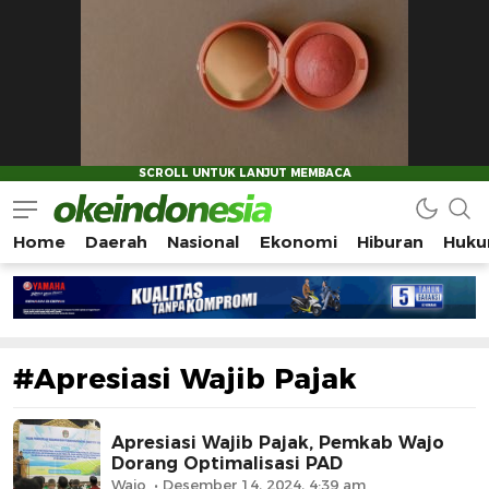
Home
Daerah
Nasional
Ekonomi
Hiburan
Huku
Okeindonesia.Online
Mengonlinekan Indonesia Secara Utuh
#Apresiasi Wajib Pajak
Apresiasi Wajib Pajak, Pemkab Wajo
Dorang Optimalisasi PAD
Wajo
Desember 14, 2024, 4:39 am