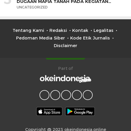
DUGAAN MAFIA TANAH PADA KEGIATAN
PEMBAYARAN PEMBANGUNAN BENDUNGAN
UNCATEGORIZED
PASELLORENG DI KABUPATEN WAJO TAHUN
2021
Tentang Kami
Redaksi
Kontak
Legalitas
Pedoman Media Siber
Kode Etik Jurnalis
Disclaimer
Part of
Copyright @ 2023 okeindonesia.online