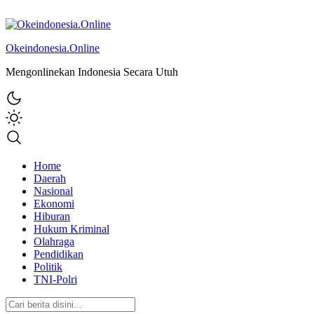
Okeindonesia.Online
Mengonlinekan Indonesia Secara Utuh
Home
Daerah
Nasional
Ekonomi
Hiburan
Hukum Kriminal
Olahraga
Pendidikan
Politik
TNI-Polri