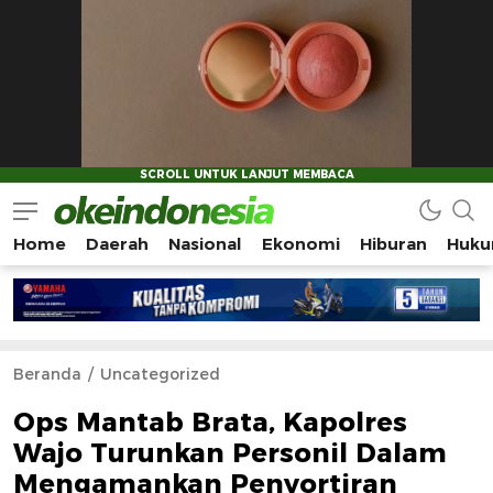
Home
Daerah
Nasional
Ekonomi
Hiburan
Huku
Okeindonesia.Online
Mengonlinekan Indonesia Secara Utuh
Beranda
Uncategorized
Ops Mantab Brata, Kapolres
Wajo Turunkan Personil Dalam
Mengamankan Penyortiran