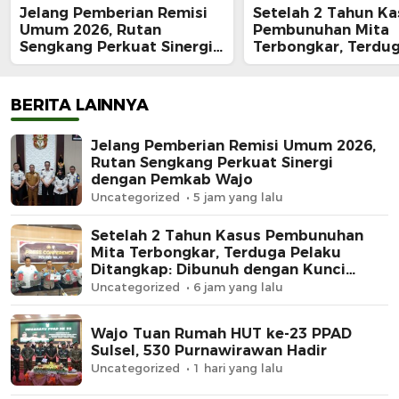
Jelang Pemberian Remisi
Setelah 2 Tahun Ka
Umum 2026, Rutan
Pembunuhan Mita
Sengkang Perkuat Sinergi
Terbongkar, Terdu
dengan Pemkab Wajo
Pelaku Ditangkap:
dengan Kunci Roda
Rp62 Juta Raib
BERITA LAINNYA
Jelang Pemberian Remisi Umum 2026,
Rutan Sengkang Perkuat Sinergi
dengan Pemkab Wajo
Uncategorized
5 jam yang lalu
Setelah 2 Tahun Kasus Pembunuhan
Mita Terbongkar, Terduga Pelaku
Ditangkap: Dibunuh dengan Kunci
Roda, Uang Rp62 Juta Raib
Uncategorized
6 jam yang lalu
Wajo Tuan Rumah HUT ke-23 PPAD
Sulsel, 530 Purnawirawan Hadir
Uncategorized
1 hari yang lalu