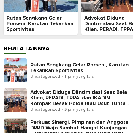
Rutan Sengkang Gelar
Advokat Diduga
Porseni, Karutan Tekankan
Diintimidasi Saat B
Sportivitas
Klien, PERADI, TPPA
IKADIN Kompak De
Polda Riau Usut Tu
Dugaan Premanism
BERITA LAINNYA
Rutan Sengkang Gelar Porseni, Karutan
Tekankan Sportivitas
Uncategorized
1 jam yang lalu
Advokat Diduga Diintimidasi Saat Bela
Klien, PERADI, TPPA, dan IKADIN
Kompak Desak Polda Riau Usut Tuntas
Dugaan Premanisme
Uncategorized
5 jam yang lalu
Perkuat Sinergi, Pimpinan dan Anggota
DPRD Wajo Sambut Hangat Kunjungan