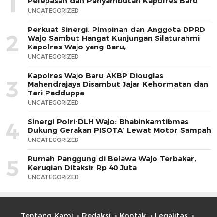
1
Pelepasan dan Penyambutan Kapolres Baru
UNCATEGORIZED
Perkuat Sinergi, Pimpinan dan Anggota DPRD
2
Wajo Sambut Hangat Kunjungan Silaturahmi
Kapolres Wajo yang Baru,
UNCATEGORIZED
Kapolres Wajo Baru AKBP Diouglas
3
Mahendrajaya Disambut Jajar Kehormatan dan
Tari Padduppa
UNCATEGORIZED
Sinergi Polri-DLH Wajo: Bhabinkamtibmas
4
Dukung Gerakan PISOTA’ Lewat Motor Sampah
UNCATEGORIZED
Rumah Panggung di Belawa Wajo Terbakar,
5
Kerugian Ditaksir Rp 40 Juta
UNCATEGORIZED
Tentang Kami
Redaksi
Kontak
Legalitas