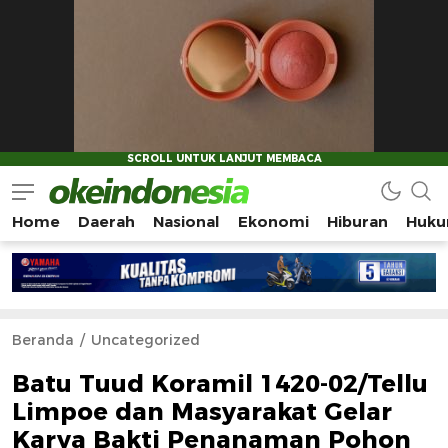
Home
Daerah
Nasional
Ekonomi
Hiburan
Huku
Okeindonesia.Online
Mengonlinekan Indonesia Secara Utuh
Beranda
Uncategorized
Batu Tuud Koramil 1420-02/Tellu
Limpoe dan Masyarakat Gelar
Karya Bakti Penanaman Pohon