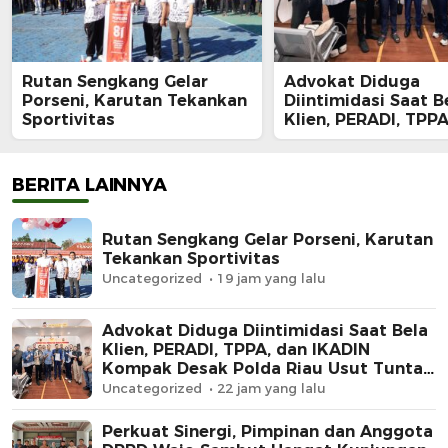
Rutan Sengkang Gelar
Advokat Diduga
Porseni, Karutan Tekankan
Diintimidasi Saat B
Sportivitas
Klien, PERADI, TPPA
IKADIN Kompak De
Polda Riau Usut Tu
Dugaan Premanism
BERITA LAINNYA
Rutan Sengkang Gelar Porseni, Karutan
Tekankan Sportivitas
Uncategorized
19 jam yang lalu
Advokat Diduga Diintimidasi Saat Bela
Klien, PERADI, TPPA, dan IKADIN
Kompak Desak Polda Riau Usut Tuntas
Dugaan Premanisme
Uncategorized
22 jam yang lalu
Perkuat Sinergi, Pimpinan dan Anggota