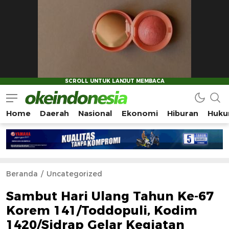
Home
Daerah
Nasional
Ekonomi
Hiburan
Huku
Okeindonesia.Online
Mengonlinekan Indonesia Secara Utuh
Beranda
Uncategorized
Sambut Hari Ulang Tahun Ke-67
Korem 141/Toddopuli, Kodim
1420/Sidrap Gelar Kegiatan