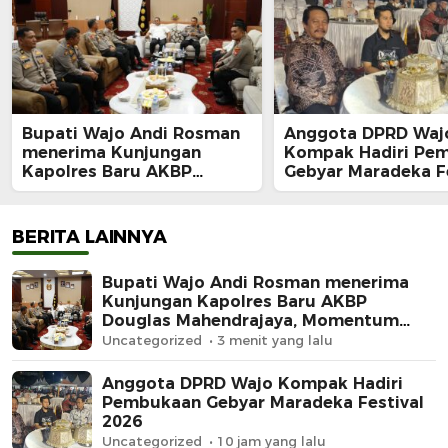
Bupati Wajo Andi Rosman
Anggota DPRD Waj
menerima Kunjungan
Kompak Hadiri Pe
Kapolres Baru AKBP
Gebyar Maradeka Fe
Douglas Mahendrajaya,
2026
Momentum Memperkuat
Sinergi
BERITA LAINNYA
Bupati Wajo Andi Rosman menerima
Kunjungan Kapolres Baru AKBP
Douglas Mahendrajaya, Momentum
Memperkuat Sinergi
Uncategorized
3 menit yang lalu
Anggota DPRD Wajo Kompak Hadiri
Pembukaan Gebyar Maradeka Festival
2026
Uncategorized
10 jam yang lalu