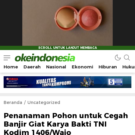
Home
Daerah
Nasional
Ekonomi
Hiburan
Huku
Okeindonesia.Online
Mengonlinekan Indonesia Secara Utuh
Beranda
Uncategorized
Penanaman Pohon untuk Cegah
Banjir Giat Karya Bakti TNI
Kodim 1406/Wajo