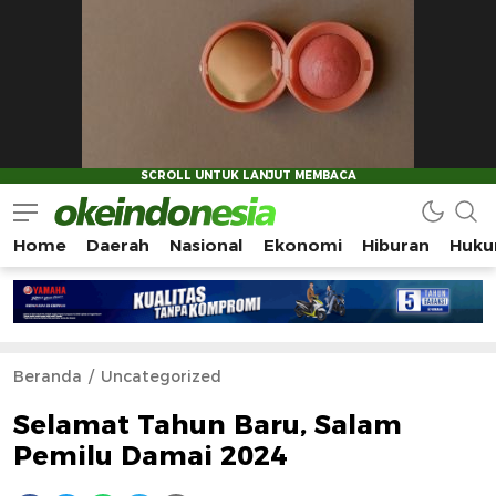
Home
Daerah
Nasional
Ekonomi
Hiburan
Huku
Okeindonesia.Online
Mengonlinekan Indonesia Secara Utuh
Beranda
Uncategorized
Selamat Tahun Baru, Salam
Pemilu Damai 2024