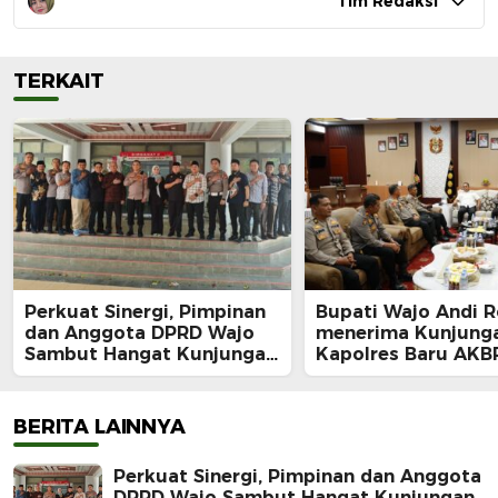
Tim Redaksi
TERKAIT
Perkuat Sinergi, Pimpinan
Bupati Wajo Andi 
dan Anggota DPRD Wajo
menerima Kunjung
Sambut Hangat Kunjungan
Kapolres Baru AKB
Silaturahmi Kapolres Wajo
Douglas Mahendraj
yang Baru,
Momentum Mempe
Sinergi
BERITA LAINNYA
Perkuat Sinergi, Pimpinan dan Anggota
DPRD Wajo Sambut Hangat Kunjungan