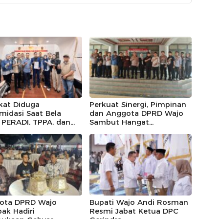
kat Diduga
Perkuat Sinergi, Pimpinan
imidasi Saat Bela
dan Anggota DPRD Wajo
, PERADI, TPPA, dan
Sambut Hangat
IN Kompak Desak
Kunjungan Silaturahmi
 Riau Usut Tuntas
Kapolres Wajo yang Baru,
an Premanisme
ota DPRD Wajo
Bupati Wajo Andi Rosman
ak Hadiri
Resmi Jabat Ketua DPC