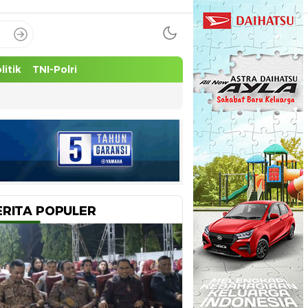
litik
TNI-Polri
ERITA POPULER