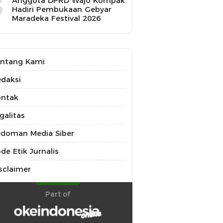
5
Anggota DPRD Wajo Kompak
Hadiri Pembukaan Gebyar
Maradeka Festival 2026
ntang Kami
daksi
ontak
galitas
doman Media Siber
de Etik Jurnalis
sclaimer
Part of