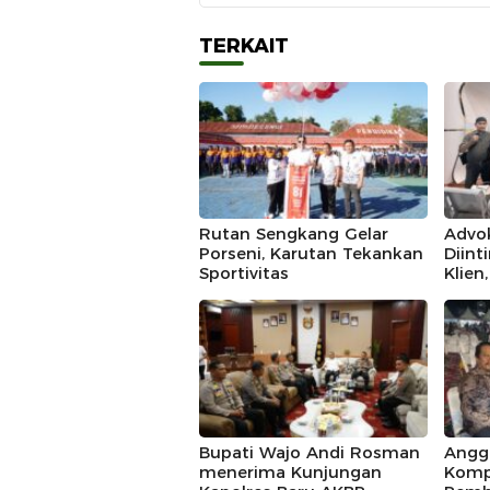
TERKAIT
Rutan Sengkang Gelar
Advo
Porseni, Karutan Tekankan
Diint
Sportivitas
Klien
IKAD
Polda
Duga
Bupati Wajo Andi Rosman
Angg
menerima Kunjungan
Komp