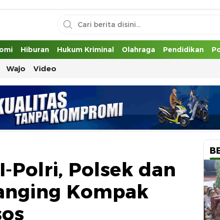
uh
omi
Hiburan
Hukum Kriminal
Olahraga
Pendidikan
Po
Wajo
Video
B
I-Polri, Polsek dan
oanging Kompak
sos