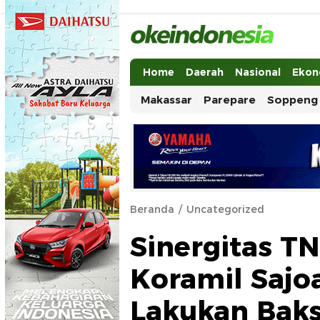
Okeindonesia.Online
Mengonlinekan Indonesia Secara Ut
Home
Daerah
Nasional
Ekon
Makassar
Parepare
Soppeng
Beranda
Uncategorized
Sinergitas TN
Koramil Saj
Lakukan Bak