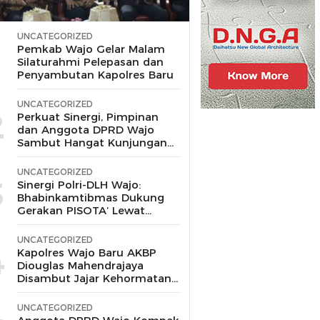
UNCATEGORIZED
1
Pemkab Wajo Gelar Malam
Silaturahmi Pelepasan dan
Penyambutan Kapolres Baru
UNCATEGORIZED
2
Perkuat Sinergi, Pimpinan
dan Anggota DPRD Wajo
Sambut Hangat Kunjungan
Silaturahmi Kapolres Wajo
yang Baru,
UNCATEGORIZED
3
Sinergi Polri-DLH Wajo:
Bhabinkamtibmas Dukung
Gerakan PISOTA’ Lewat
Motor Sampah
UNCATEGORIZED
4
Kapolres Wajo Baru AKBP
Diouglas Mahendrajaya
Disambut Jajar Kehormatan
dan Tari Padduppa
UNCATEGORIZED