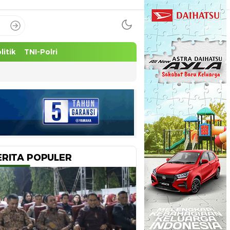
litik
TNI-Polri
ERITA POPULER