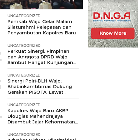
UNCATEGORIZED
1
Pemkab Wajo Gelar Malam
Silaturahmi Pelepasan dan
Penyambutan Kapolres Baru
UNCATEGORIZED
2
Perkuat Sinergi, Pimpinan
dan Anggota DPRD Wajo
Sambut Hangat Kunjungan
Silaturahmi Kapolres Wajo
yang Baru,
UNCATEGORIZED
3
Sinergi Polri-DLH Wajo:
Bhabinkamtibmas Dukung
Gerakan PISOTA’ Lewat
Motor Sampah
UNCATEGORIZED
4
Kapolres Wajo Baru AKBP
Diouglas Mahendrajaya
Disambut Jajar Kehormatan
dan Tari Padduppa
UNCATEGORIZED