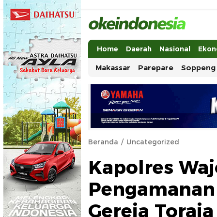
Okeindonesia.Online
Mengonlinekan Indonesia Secara Ut
Home
Daerah
Nasional
Ekon
Makassar
Parepare
Soppeng
Beranda
Uncategorized
Kapolres Waj
Pengamanan 
Gereja Toraj