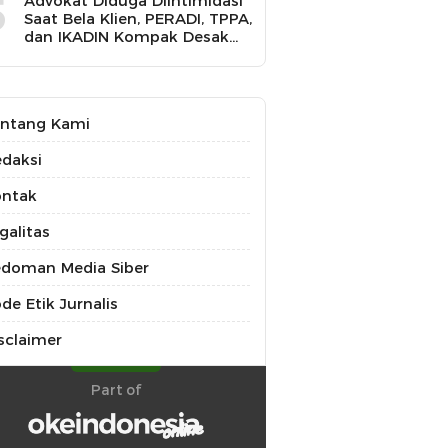
5
Advokat Diduga Diintimidasi
Saat Bela Klien, PERADI, TPPA,
dan IKADIN Kompak Desak
Polda Riau Usut Tuntas
Dugaan Premanisme
ntang Kami
daksi
ontak
galitas
doman Media Siber
de Etik Jurnalis
sclaimer
Part of