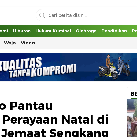
uh
omi
Hiburan
Hukum Kriminal
Olahraga
Pendidikan
Po
Wajo
Video
B
o Pantau
Perayaan Natal di
a Jemaat Sengkang