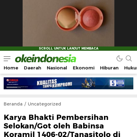
Home
Daerah
Nasional
Ekonomi
Hiburan
Huku
Okeindonesia.Online
Mengonlinekan Indonesia Secara Utuh
Beranda
Uncategorized
Karya Bhakti Pembersihan
Selokan/Got oleh Babinsa
Koramil 1406-02/Tanasitolo di