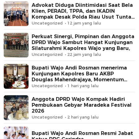
Advokat Diduga Diintimidasi Saat Bela
Klien, PERADI, TPPA, dan IKADIN
Kompak Desak Polda Riau Usut Tuntas
Dugaan Premanisme
Uncategorized
12 jam yang lalu
Perkuat Sinergi, Pimpinan dan Anggota
DPRD Wajo Sambut Hangat Kunjungan
Silaturahmi Kapolres Wajo yang Baru,
Uncategorized
22 jam yang lalu
Bupati Wajo Andi Rosman menerima
Kunjungan Kapolres Baru AKBP
Douglas Mahendrajaya, Momentum
Memperkuat Sinergi
Uncategorized
1 hari yang lalu
Anggota DPRD Wajo Kompak Hadiri
Pembukaan Gebyar Maradeka Festival
2026
Uncategorized
2 hari yang lalu
Bupati Wajo Andi Rosman Resmi Jabat