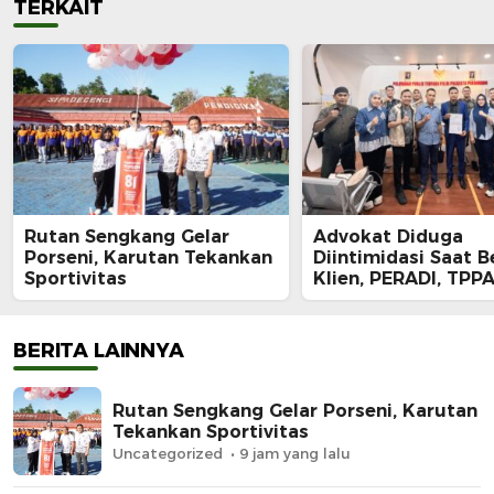
TERKAIT
Rutan Sengkang Gelar
Advokat Diduga
Porseni, Karutan Tekankan
Diintimidasi Saat B
Sportivitas
Klien, PERADI, TPPA
IKADIN Kompak De
Polda Riau Usut Tu
Dugaan Premanism
BERITA LAINNYA
Rutan Sengkang Gelar Porseni, Karutan
Tekankan Sportivitas
Uncategorized
9 jam yang lalu