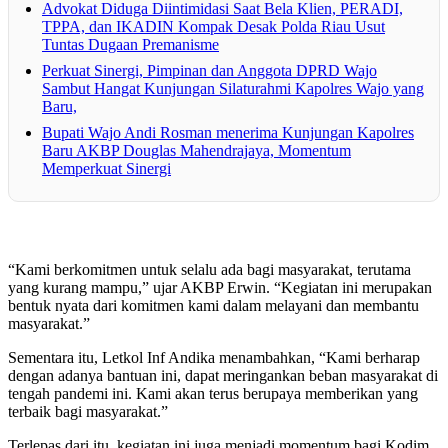
Advokat Diduga Diintimidasi Saat Bela Klien, PERADI,
TPPA, dan IKADIN Kompak Desak Polda Riau Usut
Tuntas Dugaan Premanisme
Perkuat Sinergi, Pimpinan dan Anggota DPRD Wajo
Sambut Hangat Kunjungan Silaturahmi Kapolres Wajo yang
Baru,
Bupati Wajo Andi Rosman menerima Kunjungan Kapolres
Baru AKBP Douglas Mahendrajaya, Momentum
Memperkuat Sinergi
“Kami berkomitmen untuk selalu ada bagi masyarakat, terutama
yang kurang mampu,” ujar AKBP Erwin. “Kegiatan ini merupakan
bentuk nyata dari komitmen kami dalam melayani dan membantu
masyarakat.”
Sementara itu, Letkol Inf Andika menambahkan, “Kami berharap
dengan adanya bantuan ini, dapat meringankan beban masyarakat di
tengah pandemi ini. Kami akan terus berupaya memberikan yang
terbaik bagi masyarakat.”
Terlepas dari itu, kegiatan ini juga menjadi momentum bagi Kodim