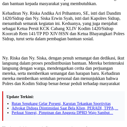
dan bantuan kepada masyarakat yang membutuhkan.
Kehadiran Ny. Riska Andika Ari Prihantoro, SE, istri dari Dandim
1420/Sidrap dan Ny. Siska Erwin Syah, istri dari Kapolres Sidrap,
menambah semarak kegiatan ini. Keduanya, yang juga menjabat
sebagai Ketua Persit KCK Cabang XLIV Kodim 1420/Sidrap
Koorcab Rem 141/TP PD XIV/HSN dan Ketua Bhayangkari Polres
Sidrap, turut serta dalam pembagian bantuan sosial.
Ny. Riska dan Ny. Siska, dengan penuh semangat dan dedikasi, ikut
langsung dalam proses pendistribusian bantuan. Mereka berinteraksi
langsung dengan warga, mendengarkan cerita dan perjuangan
mereka, serta memberikan semangat dan harapan baru. Kehadiran
mereka memberikan sentuhan personal dan menunjukkan bahwa
Polres dan Kodim Sidrap benar-benar peduli terhadap masyarakat
Update Terkini:
Rutan Sengkang Gelar Porseni, Karutan Tekankan Sportivitas
Advokat Diduga Diintimidasi Saat Bela Klien, PERADI, TPPA,...
Perkuat Sinergi, Pimpinan dan Anggota DPRD Wajo Sambut...