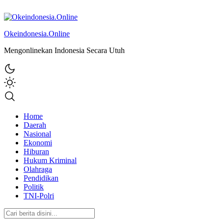
Okeindonesia.Online
Mengonlinekan Indonesia Secara Utuh
Home
Daerah
Nasional
Ekonomi
Hiburan
Hukum Kriminal
Olahraga
Pendidikan
Politik
TNI-Polri