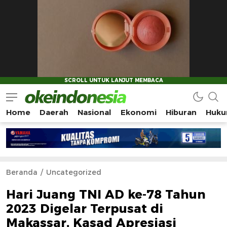
Home
Daerah
Nasional
Ekonomi
Hiburan
Huku
Okeindonesia.Online
Mengonlinekan Indonesia Secara Utuh
Beranda
Uncategorized
Hari Juang TNI AD ke-78 Tahun
2023 Digelar Terpusat di
Makassar, Kasad Apresiasi