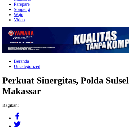
Parepare
Soppeng
Wajo
Video
Beranda
Uncategorized
Perkuat Sinergitas, Polda Suls
Makassar
Bagikan: