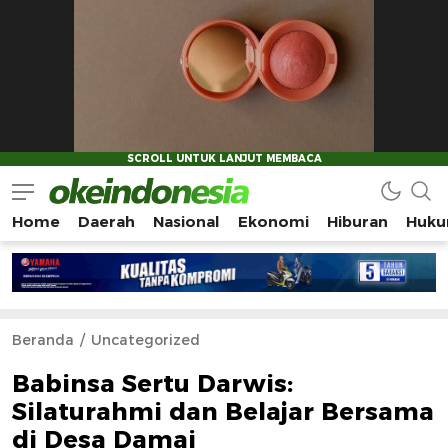
Home
Daerah
Nasional
Ekonomi
Hiburan
Huku
Okeindonesia.Online
Mengonlinekan Indonesia Secara Utuh
Beranda
Uncategorized
Babinsa Sertu Darwis:
Silaturahmi dan Belajar Bersama
di Desa Damai