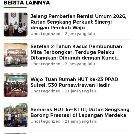
Rp62 Juta Raib
BERITA LAINNYA
Jelang Pemberian Remisi Umum 2026,
Rutan Sengkang Perkuat Sinergi
dengan Pemkab Wajo
Uncategorized
2 jam yang lalu
Setelah 2 Tahun Kasus Pembunuhan
Mita Terbongkar, Terduga Pelaku
Ditangkap: Dibunuh dengan Kunci
Roda, Uang Rp62 Juta Raib
Uncategorized
2 jam yang lalu
Wajo Tuan Rumah HUT ke-23 PPAD
Sulsel, 530 Purnawirawan Hadir
Uncategorized
21 jam yang lalu
Semarak HUT ke-81 RI, Rutan Sengkang
Borong Prestasi di Lapangan Merdeka
Uncategorized
21 jam yang lalu