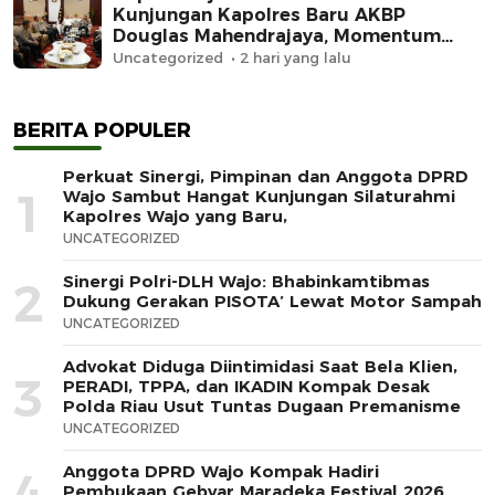
Kunjungan Kapolres Baru AKBP
Douglas Mahendrajaya, Momentum
Memperkuat Sinergi
Uncategorized
2 hari yang lalu
BERITA POPULER
Perkuat Sinergi, Pimpinan dan Anggota DPRD
1
Wajo Sambut Hangat Kunjungan Silaturahmi
Kapolres Wajo yang Baru,
UNCATEGORIZED
Sinergi Polri-DLH Wajo: Bhabinkamtibmas
2
Dukung Gerakan PISOTA’ Lewat Motor Sampah
UNCATEGORIZED
Advokat Diduga Diintimidasi Saat Bela Klien,
3
PERADI, TPPA, dan IKADIN Kompak Desak
Polda Riau Usut Tuntas Dugaan Premanisme
UNCATEGORIZED
Anggota DPRD Wajo Kompak Hadiri
4
Pembukaan Gebyar Maradeka Festival 2026