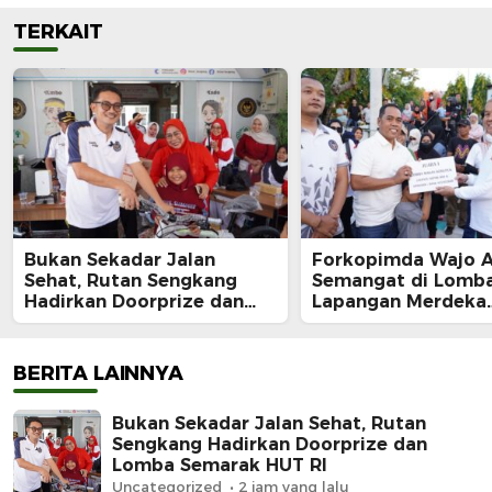
TERKAIT
Bukan Sekadar Jalan
Forkopimda Wajo 
Sehat, Rutan Sengkang
Semangat di Lomba
Hadirkan Doorprize dan
Lapangan Merdeka
Lomba Semarak HUT RI
Sengkang, Andi Ro
Juara Makan Krup
BERITA LAINNYA
Bukan Sekadar Jalan Sehat, Rutan
Sengkang Hadirkan Doorprize dan
Lomba Semarak HUT RI
Uncategorized
2 jam yang lalu