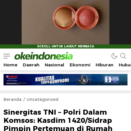
Home
Daerah
Nasional
Ekonomi
Hiburan
Huku
Okeindonesia.Online
Mengonlinekan Indonesia Secara Utuh
Beranda
Uncategorized
Sinergitas TNI – Polri Dalam
Komsos: Kasdim 1420/Sidrap
Pimpin Pertemuan di Rumah