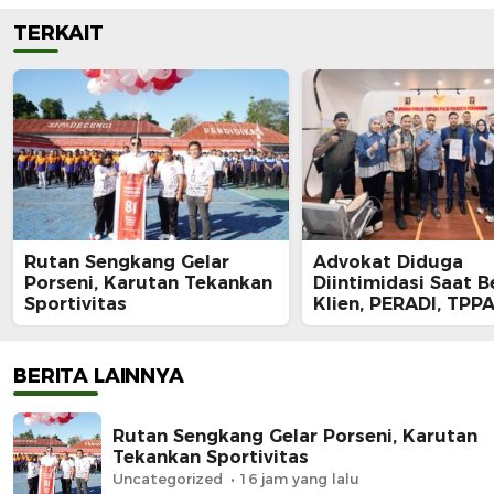
TERKAIT
Rutan Sengkang Gelar
Advokat Diduga
Porseni, Karutan Tekankan
Diintimidasi Saat B
Sportivitas
Klien, PERADI, TPPA
IKADIN Kompak De
Polda Riau Usut Tu
Dugaan Premanism
BERITA LAINNYA
Rutan Sengkang Gelar Porseni, Karutan
Tekankan Sportivitas
Uncategorized
16 jam yang lalu