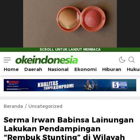
Home
Daerah
Nasional
Ekonomi
Hiburan
Huku
Okeindonesia.Online
Mengonlinekan Indonesia Secara Utuh
Beranda
Uncategorized
Serma Irwan Babinsa Lainungan
Lakukan Pendampingan
“Rembuk Stunting” di Wilayah