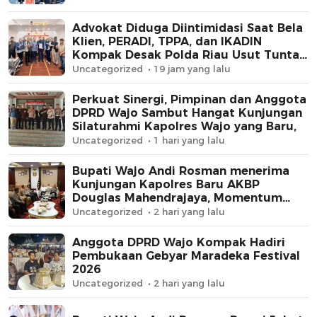
Advokat Diduga Diintimidasi Saat Bela
Klien, PERADI, TPPA, dan IKADIN
Kompak Desak Polda Riau Usut Tuntas
Dugaan Premanisme
Uncategorized
19 jam yang lalu
Perkuat Sinergi, Pimpinan dan Anggota
DPRD Wajo Sambut Hangat Kunjungan
Silaturahmi Kapolres Wajo yang Baru,
Uncategorized
1 hari yang lalu
Bupati Wajo Andi Rosman menerima
Kunjungan Kapolres Baru AKBP
Douglas Mahendrajaya, Momentum
Memperkuat Sinergi
Uncategorized
2 hari yang lalu
Anggota DPRD Wajo Kompak Hadiri
Pembukaan Gebyar Maradeka Festival
2026
Uncategorized
2 hari yang lalu