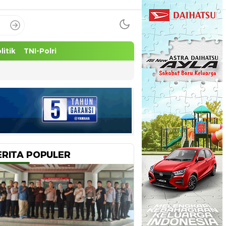
litik
TNI-Polri
ERITA POPULER