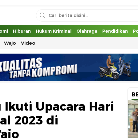
uh
omi
Hiburan
Hukum Kriminal
Olahraga
Pendidikan
Po
Wajo
Video
B
 Ikuti Upacara Hari
al 2023 di
ajo