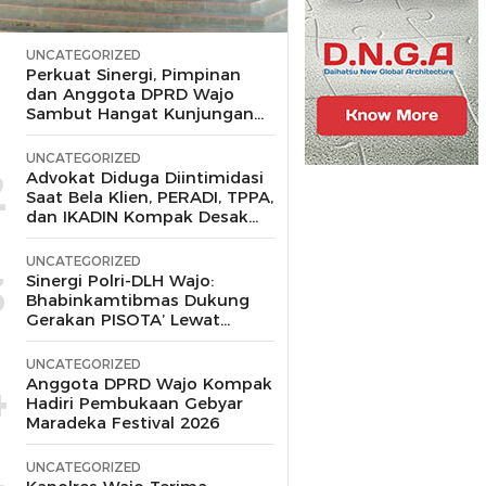
UNCATEGORIZED
1
Perkuat Sinergi, Pimpinan
dan Anggota DPRD Wajo
Sambut Hangat Kunjungan
Silaturahmi Kapolres Wajo
yang Baru,
UNCATEGORIZED
2
Advokat Diduga Diintimidasi
Saat Bela Klien, PERADI, TPPA,
dan IKADIN Kompak Desak
Polda Riau Usut Tuntas
Dugaan Premanisme
UNCATEGORIZED
3
Sinergi Polri-DLH Wajo:
Bhabinkamtibmas Dukung
Gerakan PISOTA’ Lewat
Motor Sampah
UNCATEGORIZED
4
Anggota DPRD Wajo Kompak
Hadiri Pembukaan Gebyar
Maradeka Festival 2026
UNCATEGORIZED