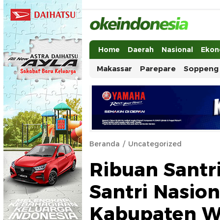
Okeindonesia.Online
Mengonlinekan Indonesia Secara Ut
Home
Daerah
Nasional
Ekon
Makassar
Parepare
Soppeng
Beranda
Uncategorized
Ribuan Santri
Santri Nasion
Kabupaten W