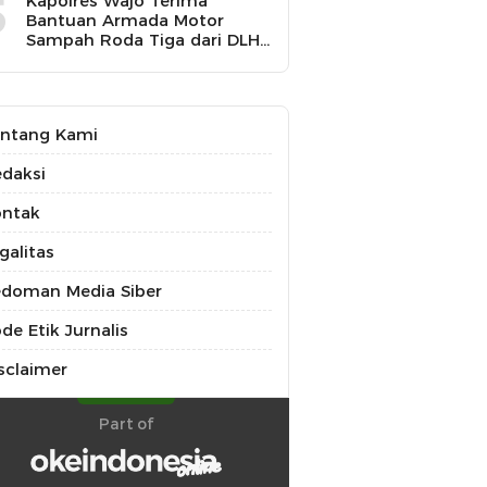
5
Kapolres Wajo Terima
Bantuan Armada Motor
Sampah Roda Tiga dari DLH
untuk Dukung Gerakan
Peduli Lingkungan
ntang Kami
daksi
ontak
galitas
doman Media Siber
de Etik Jurnalis
sclaimer
Part of