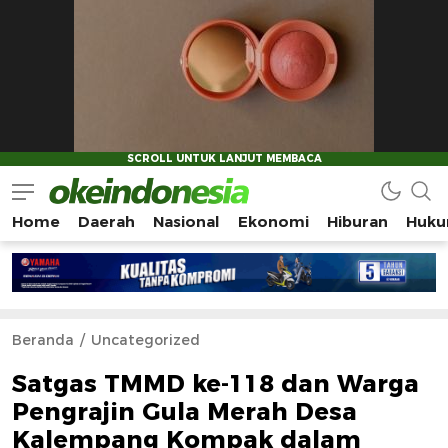
Home
Daerah
Nasional
Ekonomi
Hiburan
Huku
Okeindonesia.Online
Mengonlinekan Indonesia Secara Utuh
Beranda
Uncategorized
Satgas TMMD ke-118 dan Warga
Pengrajin Gula Merah Desa
Kalempang Kompak dalam