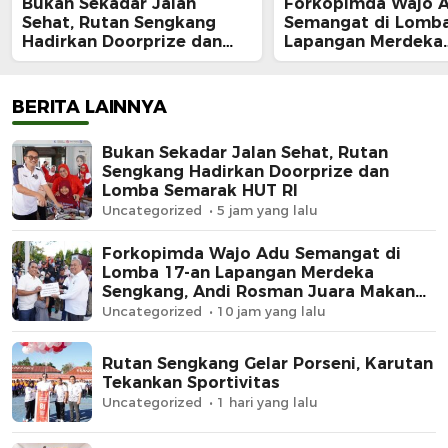
Bukan Sekadar Jalan
Forkopimda Wajo 
Sehat, Rutan Sengkang
Semangat di Lomba
Hadirkan Doorprize dan
Lapangan Merdeka
Lomba Semarak HUT RI
Sengkang, Andi Ro
Juara Makan Krup
BERITA LAINNYA
Bukan Sekadar Jalan Sehat, Rutan
Sengkang Hadirkan Doorprize dan
Lomba Semarak HUT RI
Uncategorized
5 jam yang lalu
Forkopimda Wajo Adu Semangat di
Lomba 17-an Lapangan Merdeka
Sengkang, Andi Rosman Juara Makan
Krupuk
Uncategorized
10 jam yang lalu
Rutan Sengkang Gelar Porseni, Karutan
Tekankan Sportivitas
Uncategorized
1 hari yang lalu