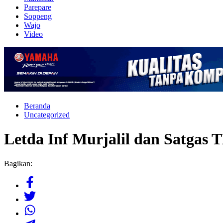
Parepare
Soppeng
Wajo
Video
Beranda
Uncategorized
Letda Inf Murjalil dan Satga
Bagikan: