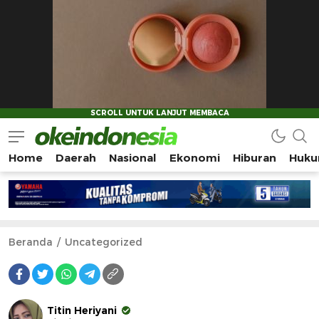
Home
Daerah
Nasional
Ekonomi
Hiburan
Huku
Okeindonesia.Online
Mengonlinekan Indonesia Secara Utuh
Beranda
Uncategorized
Titin Heriyani