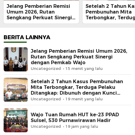
Jelang Pemberian Remisi
Setelah 2 Tahun Ka
Umum 2026, Rutan
Pembunuhan Mita
Sengkang Perkuat Sinergi
Terbongkar, Terdu
dengan Pemkab Wajo
Pelaku Ditangkap:
dengan Kunci Roda
Rp62 Juta Raib
BERITA LAINNYA
Jelang Pemberian Remisi Umum 2026,
Rutan Sengkang Perkuat Sinergi
dengan Pemkab Wajo
Uncategorized
15 menit yang lalu
Setelah 2 Tahun Kasus Pembunuhan
Mita Terbongkar, Terduga Pelaku
Ditangkap: Dibunuh dengan Kunci
Roda, Uang Rp62 Juta Raib
Uncategorized
19 menit yang lalu
Wajo Tuan Rumah HUT ke-23 PPAD
Sulsel, 530 Purnawirawan Hadir
Uncategorized
19 jam yang lalu