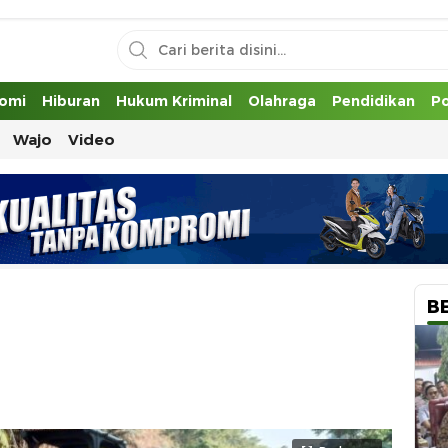
uh
omi
Hiburan
Hukum Kriminal
Olahraga
Pendidikan
Po
Wajo
Video
B