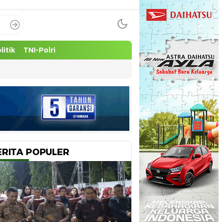
litik
TNI-Polri
ERITA POPULER