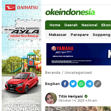
Okeindonesia.Online
Mengonlinekan Indonesia Secara Ut
Home
Daerah
Nasional
Ekon
Makassar
Parepare
Soppeng
Beranda
Uncategorized
Bagikan:
Titin Heriyani
Oktober 14, 2023 4:34 am