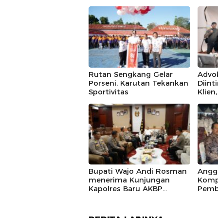
Rutan Sengkang Gelar
Advo
Porseni, Karutan Tekankan
Diint
Sportivitas
Klien
IKAD
Polda
Duga
Bupati Wajo Andi Rosman
Angg
menerima Kunjungan
Komp
Kapolres Baru AKBP
Pemb
Douglas Mahendrajaya,
Marad
Momentum Memperkuat
Sinergi