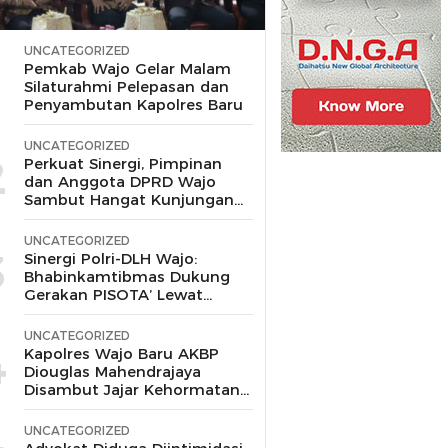
UNCATEGORIZED
1
Pemkab Wajo Gelar Malam
Silaturahmi Pelepasan dan
Penyambutan Kapolres Baru
UNCATEGORIZED
2
Perkuat Sinergi, Pimpinan
dan Anggota DPRD Wajo
Sambut Hangat Kunjungan
Silaturahmi Kapolres Wajo
yang Baru,
UNCATEGORIZED
3
Sinergi Polri-DLH Wajo:
Bhabinkamtibmas Dukung
Gerakan PISOTA’ Lewat
Motor Sampah
UNCATEGORIZED
4
Kapolres Wajo Baru AKBP
Diouglas Mahendrajaya
Disambut Jajar Kehormatan
dan Tari Padduppa
UNCATEGORIZED