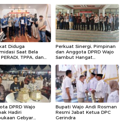
kat Diduga
Perkuat Sinergi, Pimpinan
imidasi Saat Bela
dan Anggota DPRD Wajo
, PERADI, TPPA, dan
Sambut Hangat
IN Kompak Desak
Kunjungan Silaturahmi
 Riau Usut Tuntas
Kapolres Wajo yang Baru,
an Premanisme
ota DPRD Wajo
Bupati Wajo Andi Rosman
ak Hadiri
Resmi Jabat Ketua DPC
ukaan Gebyar
Gerindra
eka Festival 2026