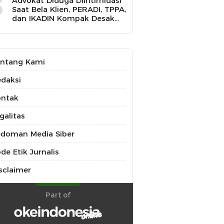
5
Advokat Diduga Diintimidasi
Saat Bela Klien, PERADI, TPPA,
dan IKADIN Kompak Desak
Polda Riau Usut Tuntas
Dugaan Premanisme
ntang Kami
daksi
ontak
galitas
doman Media Siber
de Etik Jurnalis
sclaimer
Part of