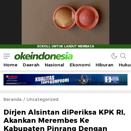
Home
Daerah
Nasional
Ekonomi
Hiburan
Huku
Okeindonesia.Online
Mengonlinekan Indonesia Secara Utuh
Beranda
Uncategorized
Dirjen Alsintan diPeriksa KPK RI,
Akankan Merembes Ke
Kabupaten Pinrang Dengan