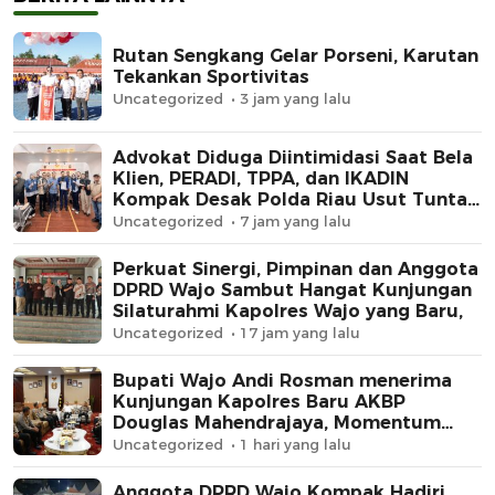
Rutan Sengkang Gelar Porseni, Karutan
Tekankan Sportivitas
Uncategorized
3 jam yang lalu
Advokat Diduga Diintimidasi Saat Bela
Klien, PERADI, TPPA, dan IKADIN
Kompak Desak Polda Riau Usut Tuntas
Dugaan Premanisme
Uncategorized
7 jam yang lalu
Perkuat Sinergi, Pimpinan dan Anggota
DPRD Wajo Sambut Hangat Kunjungan
Silaturahmi Kapolres Wajo yang Baru,
Uncategorized
17 jam yang lalu
Bupati Wajo Andi Rosman menerima
Kunjungan Kapolres Baru AKBP
Douglas Mahendrajaya, Momentum
Memperkuat Sinergi
Uncategorized
1 hari yang lalu
Anggota DPRD Wajo Kompak Hadiri