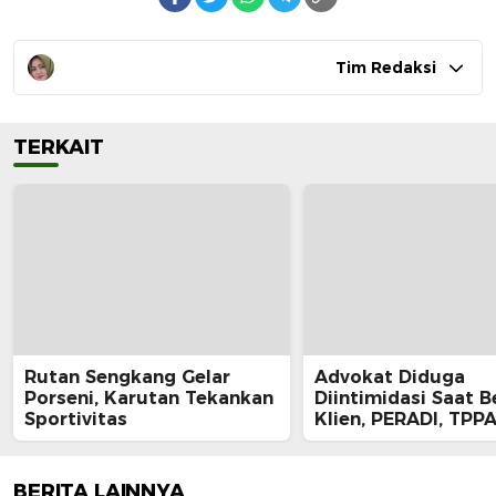
Tim Redaksi
TERKAIT
Rutan Sengkang Gelar
Advokat Diduga
Porseni, Karutan Tekankan
Diintimidasi Saat B
Sportivitas
Klien, PERADI, TPPA
IKADIN Kompak De
Polda Riau Usut Tu
Dugaan Premanism
BERITA LAINNYA