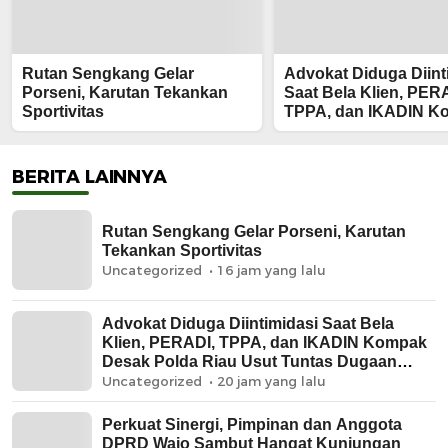
Rutan Sengkang Gelar
Advokat Diduga Diint
Porseni, Karutan Tekankan
Saat Bela Klien, PER
Sportivitas
TPPA, dan IKADIN K
Desak Polda Riau Us
Tuntas Dugaan Prem
BERITA LAINNYA
Rutan Sengkang Gelar Porseni, Karutan
Tekankan Sportivitas
Uncategorized
16 jam yang lalu
Advokat Diduga Diintimidasi Saat Bela
Klien, PERADI, TPPA, dan IKADIN Kompak
Desak Polda Riau Usut Tuntas Dugaan
Premanisme
Uncategorized
20 jam yang lalu
Perkuat Sinergi, Pimpinan dan Anggota
DPRD Wajo Sambut Hangat Kunjungan