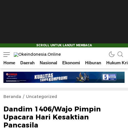
Home
Daerah
Nasional
Ekonomi
Hiburan
Hukum Kri
Okeindonesia.Online
Mengonlinekan Indonesia Secara Utuh
Beranda
Uncategorized
Dandim 1406/Wajo Pimpin
Upacara Hari Kesaktian
Pancasila