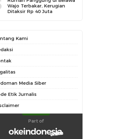
5
Rumah Panggung di Belawa
Wajo Terbakar, Kerugian
Ditaksir Rp 40 Juta
ntang Kami
daksi
ontak
galitas
doman Media Siber
de Etik Jurnalis
sclaimer
Part of