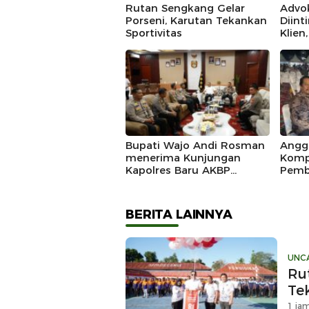
Rutan Sengkang Gelar
Advo
Porseni, Karutan Tekankan
Diint
Sportivitas
Klien
IKAD
Polda
Duga
Bupati Wajo Andi Rosman
Angg
menerima Kunjungan
Komp
Kapolres Baru AKBP
Pemb
Douglas Mahendrajaya,
Marad
Momentum Memperkuat
Sinergi
BERITA LAINNYA
UNC
Ru
Te
1 jam