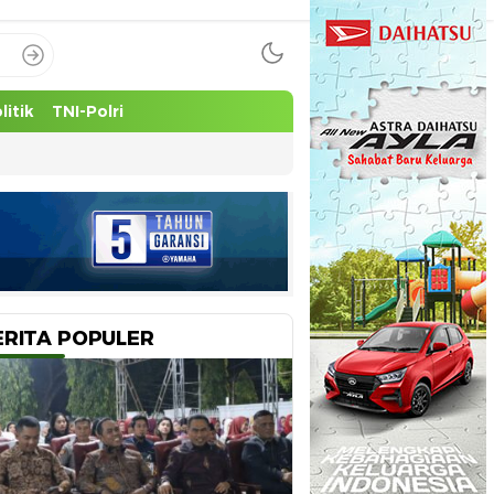
litik
TNI-Polri
ERITA POPULER