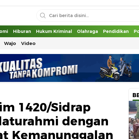
uh
omi
Hiburan
Hukum Kriminal
Olahraga
Pendidikan
Po
Wajo
Video
B
im 1420/Sidrap
Silaturahmi dengan
rat Kemanunggalan