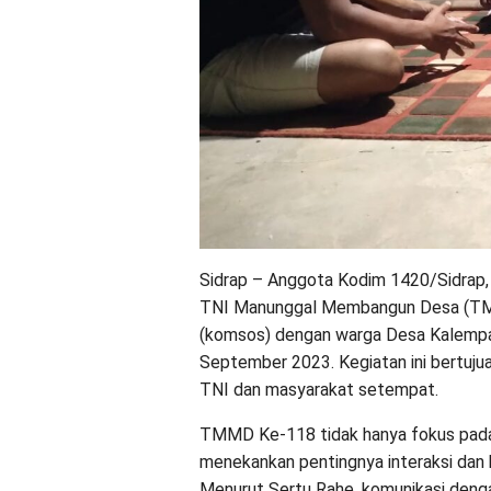
Sidrap – Anggota Kodim 1420/Sidrap,
TNI Manunggal Membangun Desa (TMM
(komsos) dengan warga Desa Kalempan
September 2023. Kegiatan ini bertujuan
TNI dan masyarakat setempat.
TMMD Ke-118 tidak hanya fokus pada p
menekankan pentingnya interaksi dan 
Menurut Sertu Rahe, komunikasi deng