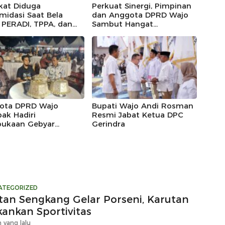
kat Diduga
Perkuat Sinergi, Pimpinan
imidasi Saat Bela
dan Anggota DPRD Wajo
, PERADI, TPPA, dan
Sambut Hangat
IN Kompak Desak
Kunjungan Silaturahmi
 Riau Usut Tuntas
Kapolres Wajo yang Baru,
an Premanisme
ota DPRD Wajo
Bupati Wajo Andi Rosman
ak Hadiri
Resmi Jabat Ketua DPC
ukaan Gebyar
Gerindra
eka Festival 2026
ATEGORIZED
tan Sengkang Gelar Porseni, Karutan
kankan Sportivitas
 yang lalu