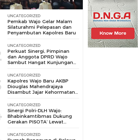
UNCATEGORIZED
1
Pemkab Wajo Gelar Malam
Silaturahmi Pelepasan dan
Penyambutan Kapolres Baru
UNCATEGORIZED
2
Perkuat Sinergi, Pimpinan
dan Anggota DPRD Wajo
Sambut Hangat Kunjungan
Silaturahmi Kapolres Wajo
yang Baru,
UNCATEGORIZED
3
Kapolres Wajo Baru AKBP
Diouglas Mahendrajaya
Disambut Jajar Kehormatan
dan Tari Padduppa
UNCATEGORIZED
4
Sinergi Polri-DLH Wajo:
Bhabinkamtibmas Dukung
Gerakan PISOTA’ Lewat
Motor Sampah
UNCATEGORIZED