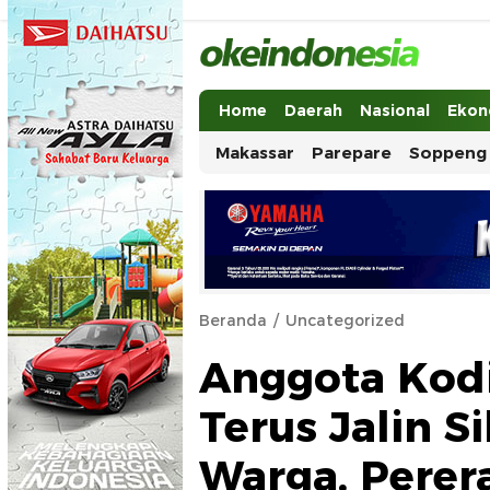
Okeindonesia.Online
Mengonlinekan Indonesia Secara Ut
Home
Daerah
Nasional
Ekon
Makassar
Parepare
Soppeng
Beranda
Uncategorized
Anggota Kod
Terus Jalin 
Warga, Pere