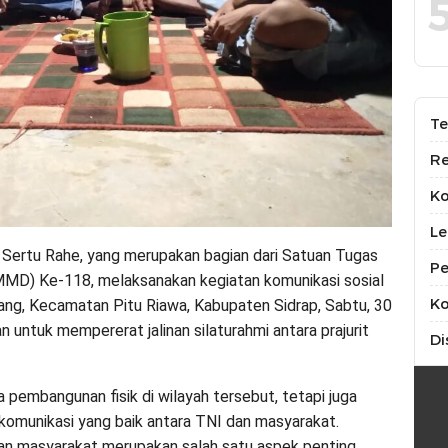
Te
Re
K
Le
 Sertu Rahe, yang merupakan bagian dari Satuan Tugas
Pe
D) Ke-118, melaksanakan kegiatan komunikasi sosial
Ko
g, Kecamatan Pitu Riawa, Kabupaten Sidrap, Sabtu, 30
 untuk mempererat jalinan silaturahmi antara prajurit
Di
embangunan fisik di wilayah tersebut, tetapi juga
komunikasi yang baik antara TNI dan masyarakat.
an masyarakat merupakan salah satu aspek penting