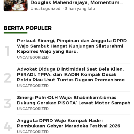
Douglas Mahendrajaya, Momentum
Memperkuat Sinergi
Uncategorized
3 hari yang lalu
BERITA POPULER
Perkuat Sinergi, Pimpinan dan Anggota DPRD
1
Wajo Sambut Hangat Kunjungan Silaturahmi
Kapolres Wajo yang Baru,
UNCATEGORIZED
Advokat Diduga Diintimidasi Saat Bela Klien,
2
PERADI, TPPA, dan IKADIN Kompak Desak
Polda Riau Usut Tuntas Dugaan Premanisme
UNCATEGORIZED
Sinergi Polri-DLH Wajo: Bhabinkamtibmas
3
Dukung Gerakan PISOTA’ Lewat Motor Sampah
UNCATEGORIZED
Anggota DPRD Wajo Kompak Hadiri
4
Pembukaan Gebyar Maradeka Festival 2026
UNCATEGORIZED