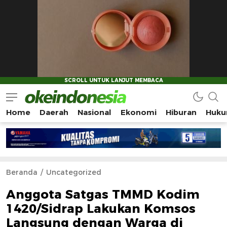
Home
Daerah
Nasional
Ekonomi
Hiburan
Huku
Okeindonesia.Online
Mengonlinekan Indonesia Secara Utuh
Beranda
Uncategorized
Anggota Satgas TMMD Kodim
1420/Sidrap Lakukan Komsos
Langsung dengan Warga di