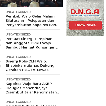
UNCATEGORIZED
1
Pemkab Wajo Gelar Malam
Silaturahmi Pelepasan dan
Penyambutan Kapolres Baru
UNCATEGORIZED
2
Perkuat Sinergi, Pimpinan
dan Anggota DPRD Wajo
Sambut Hangat Kunjungan
Silaturahmi Kapolres Wajo
yang Baru,
UNCATEGORIZED
3
Sinergi Polri-DLH Wajo:
Bhabinkamtibmas Dukung
Gerakan PISOTA’ Lewat
Motor Sampah
UNCATEGORIZED
4
Kapolres Wajo Baru AKBP
Diouglas Mahendrajaya
Disambut Jajar Kehormatan
dan Tari Padduppa
UNCATEGORIZED