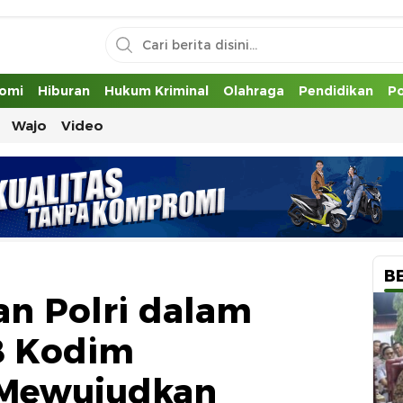
uh
omi
Hiburan
Hukum Kriminal
Olahraga
Pendidikan
Po
Wajo
Video
B
an Polri dalam
8 Kodim
 Mewujudkan