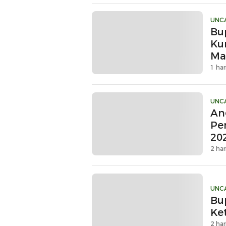
UNC
Bu
Ku
Ma
Sin
1 har
UNC
An
Pe
20
2 har
UNC
Bu
Ke
2 har