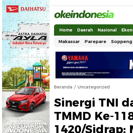
Okeindonesia.Online
Mengonlinekan Indonesia Secara Ut
Home
Daerah
Nasional
Ekon
Makassar
Parepare
Soppeng
Beranda
Uncategorized
Sinergi TNI d
TMMD Ke-11
1420/Sidrap: