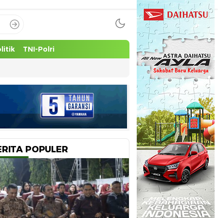
litik
TNI-Polri
ERITA POPULER