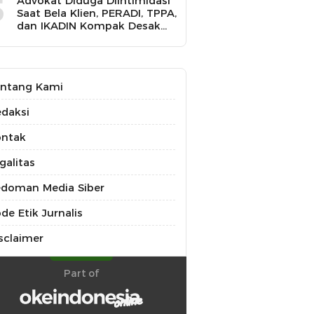
5
Advokat Diduga Diintimidasi
Saat Bela Klien, PERADI, TPPA,
dan IKADIN Kompak Desak
Polda Riau Usut Tuntas
Dugaan Premanisme
ntang Kami
daksi
ontak
galitas
doman Media Siber
de Etik Jurnalis
sclaimer
Part of