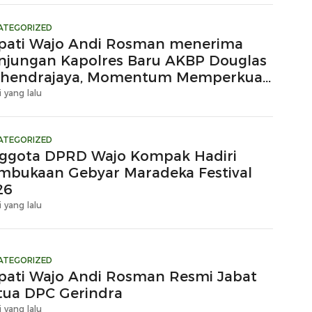
ATEGORIZED
pati Wajo Andi Rosman menerima
njungan Kapolres Baru AKBP Douglas
hendrajaya, Momentum Memperkuat
ergi
i yang lalu
ATEGORIZED
ggota DPRD Wajo Kompak Hadiri
mbukaan Gebyar Maradeka Festival
26
i yang lalu
ATEGORIZED
pati Wajo Andi Rosman Resmi Jabat
tua DPC Gerindra
i yang lalu