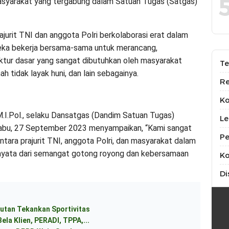
masyarakat yang tergabung dalam Satuan Tugas (Satgas)
rit TNI dan anggota Polri berkolaborasi erat dalam
eka bekerja bersama-sama untuk merancang,
ktur dasar yang sangat dibutuhkan oleh masyarakat
Te
h tidak layak huni, dan lain sebagainya.
Re
K
, M.I.Pol., selaku Dansatgas (Dandim Satuan Tugas)
Le
bu, 27 September 2023 menyampaikan, “Kami sangat
Pe
tara prajurit TNI, anggota Polri, dan masyarakat dalam
 nyata dari semangat gotong royong dan kebersamaan
Ko
Di
utan Tekankan Sportivitas
ela Klien, PERADI, TPPA,...