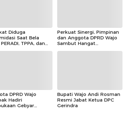
kat Diduga
Perkuat Sinergi, Pimpinan
imidasi Saat Bela
dan Anggota DPRD Wajo
, PERADI, TPPA, dan
Sambut Hangat
IN Kompak Desak
Kunjungan Silaturahmi
 Riau Usut Tuntas
Kapolres Wajo yang Baru,
an Premanisme
ota DPRD Wajo
Bupati Wajo Andi Rosman
ak Hadiri
Resmi Jabat Ketua DPC
ukaan Gebyar
Gerindra
eka Festival 2026