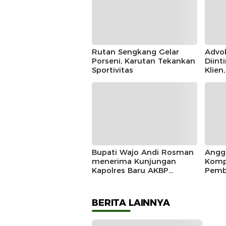
Rutan Sengkang Gelar
Advo
Porseni, Karutan Tekankan
Diint
Sportivitas
Klien
IKAD
Polda
Duga
Bupati Wajo Andi Rosman
Angg
menerima Kunjungan
Komp
Kapolres Baru AKBP
Pemb
Douglas Mahendrajaya,
Marad
Momentum Memperkuat
Sinergi
BERITA LAINNYA