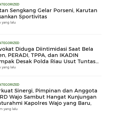
ATEGORIZED
tan Sengkang Gelar Porseni, Karutan
kankan Sportivitas
 yang lalu
ATEGORIZED
vokat Diduga Diintimidasi Saat Bela
ien, PERADI, TPPA, dan IKADIN
mpak Desak Polda Riau Usut Tuntas
gaan Premanisme
 yang lalu
ATEGORIZED
rkuat Sinergi, Pimpinan dan Anggota
RD Wajo Sambut Hangat Kunjungan
laturahmi Kapolres Wajo yang Baru,
m yang lalu