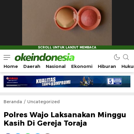
Home
Daerah
Nasional
Ekonomi
Hiburan
Huku
Okeindonesia.Online
Mengonlinekan Indonesia Secara Utuh
Beranda
Uncategorized
Polres Wajo Laksanakan Minggu
Kasih Di Gereja Toraja