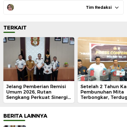
Tim Redaksi
TERKAIT
Jelang Pemberian Remisi
Setelah 2 Tahun Ka
Umum 2026, Rutan
Pembunuhan Mita
Sengkang Perkuat Sinergi
Terbongkar, Terdu
dengan Pemkab Wajo
Pelaku Ditangkap:
dengan Kunci Roda
Rp62 Juta Raib
BERITA LAINNYA